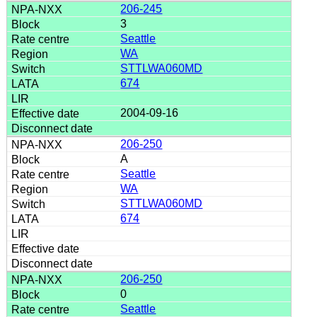
206-245
3
Seattle
WA
STTLWA060MD
674
2004-09-16
206-250
A
Seattle
WA
STTLWA060MD
674
206-250
0
Seattle