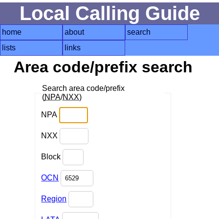
Local Calling Guide
home
about
search
lists
links
Area code/prefix search
Search area code/prefix
(
NPA
/
NXX
)
NPA
NXX
Block
OCN
Region