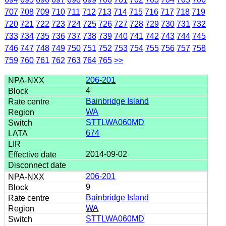
707
708
709
710
711
712
713
714
715
716
717
718
719
720
721
722
723
724
725
726
727
728
729
730
731
732
733
734
735
736
737
738
739
740
741
742
743
744
745
746
747
748
749
750
751
752
753
754
755
756
757
758
759
760
761
762
763
764
765
>>
206-201
4
Bainbridge Island
WA
STTLWA060MD
674
2014-09-02
206-201
9
Bainbridge Island
WA
STTLWA060MD