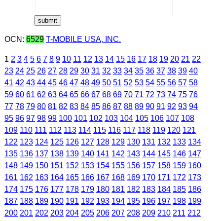
OCN:
6529
T-MOBILE USA, INC.
1
2
3
4
5
6
7
8
9
10
11
12
13
14
15
16
17
18
19
20
21
22
23
24
25
26
27
28
29
30
31
32
33
34
35
36
37
38
39
40
41
42
43
44
45
46
47
48
49
50
51
52
53
54
55
56
57
58
59
60
61
62
63
64
65
66
67
68
69
70
71
72
73
74
75
76
77
78
79
80
81
82
83
84
85
86
87
88
89
90
91
92
93
94
95
96
97
98
99
100
101
102
103
104
105
106
107
108
109
110
111
112
113
114
115
116
117
118
119
120
121
122
123
124
125
126
127
128
129
130
131
132
133
134
135
136
137
138
139
140
141
142
143
144
145
146
147
148
149
150
151
152
153
154
155
156
157
158
159
160
161
162
163
164
165
166
167
168
169
170
171
172
173
174
175
176
177
178
179
180
181
182
183
184
185
186
187
188
189
190
191
192
193
194
195
196
197
198
199
200
201
202
203
204
205
206
207
208
209
210
211
212