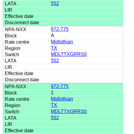
552
972-775
A
Midlothian
TX
MDLTTXGRRS0
552
972-775
1
Midlothian
TX
MDLTTXGRRS0
552