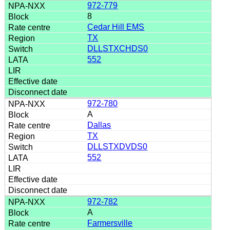
972-779
8
Cedar Hill EMS
TX
DLLSTXCHDS0
552
972-780
A
Dallas
TX
DLLSTXDVDS0
552
972-782
A
Farmersville