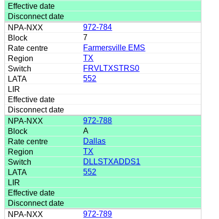
972-784
7
Farmersville EMS
TX
FRVLTXSTRS0
552
972-788
A
Dallas
TX
DLLSTXADDS1
552
972-789