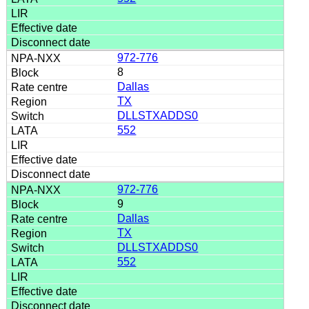
972-776
8
Dallas
TX
DLLSTXADDS0
552
972-776
9
Dallas
TX
DLLSTXADDS0
552