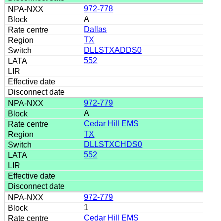
972-778
A
Dallas
TX
DLLSTXADDS0
552
972-779
A
Cedar Hill EMS
TX
DLLSTXCHDS0
552
972-779
1
Cedar Hill EMS