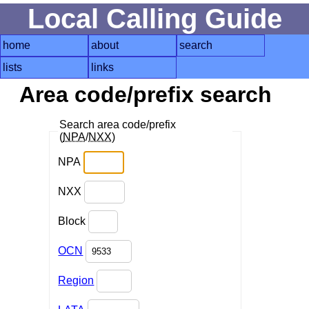
Local Calling Guide
home
about
search
lists
links
Area code/prefix search
Search area code/prefix
(
NPA
/
NXX
)
NPA
NXX
Block
OCN
Region