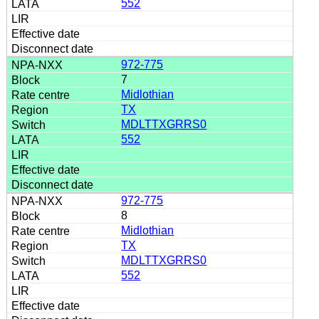
552
972-775
7
Midlothian
TX
MDLTTXGRRS0
552
972-775
8
Midlothian
TX
MDLTTXGRRS0
552