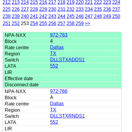
212
213
214
215
216
217
218
219
220
221
222
223
224
225
226
227
228
229
230
231
232
233
234
235
236
237
238
239
240
241
242
243
244
245
246
247
248
249
250
251
252
253
254
255
256
257
258
259
>>
972-763
4
Dallas
TX
DLLSTXADDS1
552
972-766
A
Dallas
TX
DLLSTXRNDS1
552