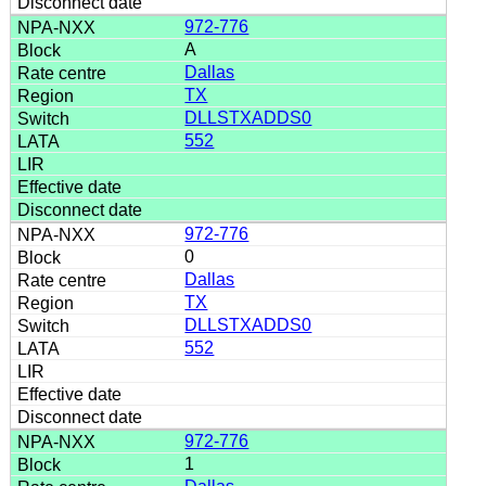
972-776
A
Dallas
TX
DLLSTXADDS0
552
972-776
0
Dallas
TX
DLLSTXADDS0
552
972-776
1