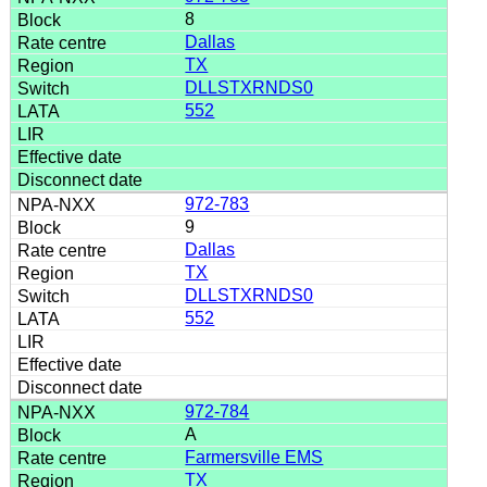
8
Dallas
TX
DLLSTXRNDS0
552
972-783
9
Dallas
TX
DLLSTXRNDS0
552
972-784
A
Farmersville EMS
TX