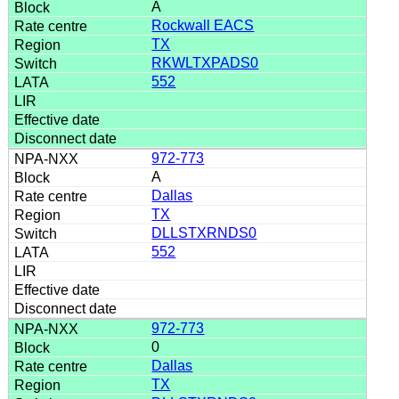
A
Rockwall EACS
TX
RKWLTXPADS0
552
972-773
A
Dallas
TX
DLLSTXRNDS0
552
972-773
0
Dallas
TX