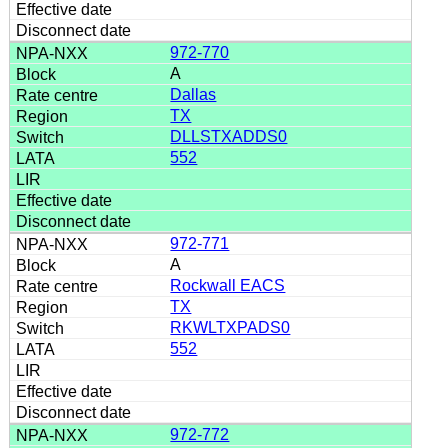
972-770
A
Dallas
TX
DLLSTXADDS0
552
972-771
A
Rockwall EACS
TX
RKWLTXPADS0
552
972-772