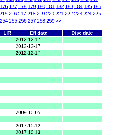
176
177
178
179
180
181
182
183
184
185
186
215
216
217
218
219
220
221
222
223
224
225
254
255
256
257
258
259
>>
LIR
Eff date
Disc date
2012-12-17
2012-12-17
2012-12-17
2009-10-05
2017-10-12
2017-10-13