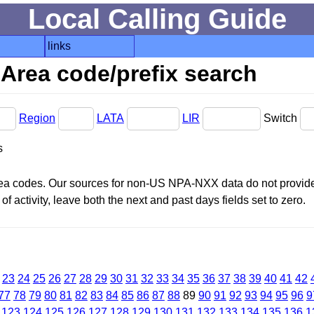
Local Calling Guide
links
Area code/prefix search
Region
LATA
LIR
Switch
s
area codes. Our sources for non-US NPA-NXX data do not provide 
f activity, leave both the next and past days fields set to zero.
23
24
25
26
27
28
29
30
31
32
33
34
35
36
37
38
39
40
41
42
77
78
79
80
81
82
83
84
85
86
87
88
89
90
91
92
93
94
95
96
9
123
124
125
126
127
128
129
130
131
132
133
134
135
136
1