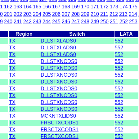
1
162
163
164
165
166
167
168
169
170
171
172
173
174
175
0
201
202
203
204
205
206
207
208
209
210
211
212
213
214
9
240
241
242
243
244
245
246
247
248
249
250
251
252
253
Region
Switch
LATA
TX
DLLSTXLADS0
552
TX
DLLSTXLADS0
552
TX
DLLSTXLADS0
552
TX
DLLSTXNODS0
552
TX
DLLSTXNODS0
552
TX
DLLSTXNODS0
552
TX
DLLSTXNODS0
552
TX
DLLSTXNODS0
552
TX
DLLSTXNODS0
552
TX
DLLSTXNODS0
552
TX
DLLSTXNODS0
552
TX
MCKNTXLIDS0
552
TX
FRSCTXCODS1
552
TX
FRSCTXCODS1
552
TX
FRSCTXCODS1
552