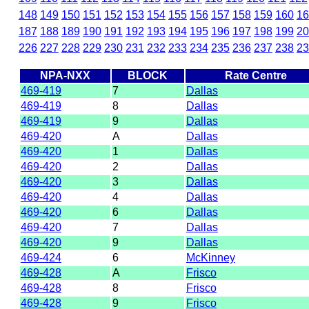
148
149
150
151
152
153
154
155
156
157
158
159
160
16
187
188
189
190
191
192
193
194
195
196
197
198
199
20
226
227
228
229
230
231
232
233
234
235
236
237
238
23
NPA-NXX
BLOCK
Rate Centre
469-419
7
Dallas
469-419
8
Dallas
469-419
9
Dallas
469-420
A
Dallas
469-420
1
Dallas
469-420
2
Dallas
469-420
3
Dallas
469-420
4
Dallas
469-420
6
Dallas
469-420
7
Dallas
469-420
9
Dallas
469-424
6
McKinney
469-428
A
Frisco
469-428
8
Frisco
469-428
9
Frisco