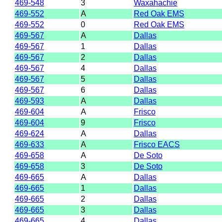
469-548
3
Waxahachie
469-552
A
Red Oak EMS
469-552
0
Red Oak EMS
469-567
A
Dallas
469-567
1
Dallas
469-567
2
Dallas
469-567
4
Dallas
469-567
5
Dallas
469-567
6
Dallas
469-593
A
Dallas
469-604
A
Frisco
469-604
9
Frisco
469-624
A
Dallas
469-633
A
Frisco EACS
469-658
A
De Soto
469-658
3
De Soto
469-665
A
Dallas
469-665
1
Dallas
469-665
2
Dallas
469-665
3
Dallas
469-665
4
Dallas