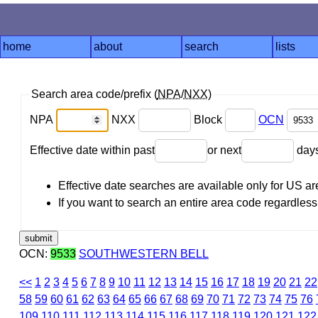
home
about
search
lists
Search area code/prefix (
NPA
/
NXX
)
NPA
NXX
Block
OCN
Effective date within past
or next
day
Effective date searches are available only for US 
If you want to search an entire area code regardless o
OCN:
9533
SOUTHWESTERN BELL
<<
1
2
3
4
5
6
7
8
9
10
11
12
13
14
15
16
17
18
19
20
21
22
58
59
60
61
62
63
64
65
66
67
68
69
70
71
72
73
74
75
76
109
110
111
112
113
114
115
116
117
118
119
120
121
122