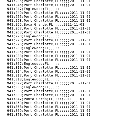
941;235;Port Charlotte;FL;;;;;2011-11-01

941;246;Port Charlotte;FL;;;;;2011-11-01

941;247;Englewood;FL;;;;;

941;249;Port Charlotte;FL;;;;;2011-11-01

941;255;Port Charlotte;FL;;;;;2011-11-01

941;258;Port Charlotte;FL;;;;;2011-11-01

941;265;Boca Grande;FL;;;;;2011-11-01

941;267;Port Charlotte;FL;;;;;2011-11-01

941;268;Port Charlotte;FL;;;;;2011-11-01

941;270;Englewood;FL;;;;;

941;273;Port Charlotte;FL;;;;;2011-11-01

941;276;Port Charlotte;FL;;;;;2011-11-01

941;280;Englewood;FL;;;;;

941;286;Port Charlotte;FL;;;;;2011-11-01

941;288;Port Charlotte;FL;;;;;2011-11-01

941;291;Port Charlotte;FL;;;;;2011-11-01

941;307;Englewood;FL;;;;;

941;310;Port Charlotte;FL;;;;;2011-11-01

941;314;Port Charlotte;FL;;;;;2011-11-01

941;317;Port Charlotte;FL;;;;;2011-11-01

941;318;Englewood;FL;;;;;

941;327;Port Charlotte;FL;;;;;2011-11-01

941;335;Englewood;FL;;;;;

941;336;Port Charlotte;FL;;;;;2011-11-01

941;339;Port Charlotte;FL;;;;;2011-11-01

941;347;Punta Gorda;FL;;;;;2011-11-01

941;353;Port Charlotte;FL;;;;;2011-11-01

941;368;Port Charlotte;FL;;;;;2011-11-01

941;369;Port Charlotte;FL;;;;;2011-11-01

941;370;Port Charlotte;FL;;;;;2011-11-01
