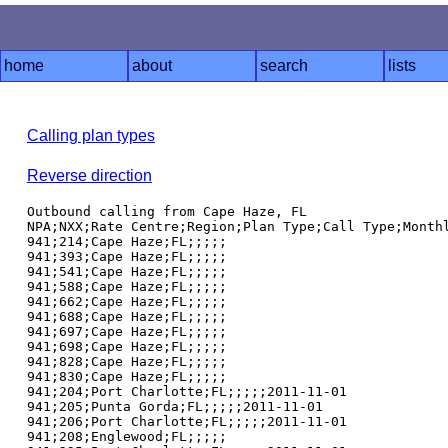
home
about
search
lists
Calling plan types
Reverse direction
Outbound calling from Cape Haze, FL

NPA;NXX;Rate Centre;Region;Plan Type;Call Type;Monthl
941;214;Cape Haze;FL;;;;;

941;393;Cape Haze;FL;;;;;

941;541;Cape Haze;FL;;;;;

941;588;Cape Haze;FL;;;;;

941;662;Cape Haze;FL;;;;;

941;688;Cape Haze;FL;;;;;

941;697;Cape Haze;FL;;;;;

941;698;Cape Haze;FL;;;;;

941;828;Cape Haze;FL;;;;;

941;830;Cape Haze;FL;;;;;

941;204;Port Charlotte;FL;;;;;2011-11-01

941;205;Punta Gorda;FL;;;;;2011-11-01

941;206;Port Charlotte;FL;;;;;2011-11-01

941;208;Englewood;FL;;;;;
