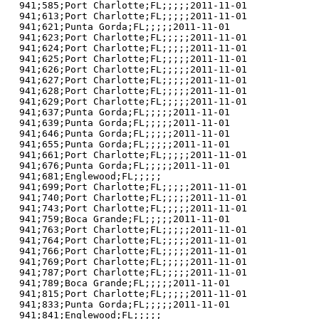
941;585;Port Charlotte;FL;;;;;2011-11-01

941;613;Port Charlotte;FL;;;;;2011-11-01

941;621;Punta Gorda;FL;;;;;2011-11-01

941;623;Port Charlotte;FL;;;;;2011-11-01

941;624;Port Charlotte;FL;;;;;2011-11-01

941;625;Port Charlotte;FL;;;;;2011-11-01

941;626;Port Charlotte;FL;;;;;2011-11-01

941;627;Port Charlotte;FL;;;;;2011-11-01

941;628;Port Charlotte;FL;;;;;2011-11-01

941;629;Port Charlotte;FL;;;;;2011-11-01

941;637;Punta Gorda;FL;;;;;2011-11-01

941;639;Punta Gorda;FL;;;;;2011-11-01

941;646;Punta Gorda;FL;;;;;2011-11-01

941;655;Punta Gorda;FL;;;;;2011-11-01

941;661;Port Charlotte;FL;;;;;2011-11-01

941;676;Punta Gorda;FL;;;;;2011-11-01

941;681;Englewood;FL;;;;;

941;699;Port Charlotte;FL;;;;;2011-11-01

941;740;Port Charlotte;FL;;;;;2011-11-01

941;743;Port Charlotte;FL;;;;;2011-11-01

941;759;Boca Grande;FL;;;;;2011-11-01

941;763;Port Charlotte;FL;;;;;2011-11-01

941;764;Port Charlotte;FL;;;;;2011-11-01

941;766;Port Charlotte;FL;;;;;2011-11-01

941;769;Port Charlotte;FL;;;;;2011-11-01

941;787;Port Charlotte;FL;;;;;2011-11-01

941;789;Boca Grande;FL;;;;;2011-11-01

941;815;Port Charlotte;FL;;;;;2011-11-01

941;833;Punta Gorda;FL;;;;;2011-11-01

941;841;Englewood;FL;;;;;
