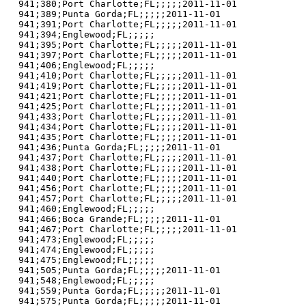
941;380;Port Charlotte;FL;;;;;2011-11-01

941;389;Punta Gorda;FL;;;;;2011-11-01

941;391;Port Charlotte;FL;;;;;2011-11-01

941;394;Englewood;FL;;;;;

941;395;Port Charlotte;FL;;;;;2011-11-01

941;397;Port Charlotte;FL;;;;;2011-11-01

941;406;Englewood;FL;;;;;

941;410;Port Charlotte;FL;;;;;2011-11-01

941;419;Port Charlotte;FL;;;;;2011-11-01

941;421;Port Charlotte;FL;;;;;2011-11-01

941;425;Port Charlotte;FL;;;;;2011-11-01

941;433;Port Charlotte;FL;;;;;2011-11-01

941;434;Port Charlotte;FL;;;;;2011-11-01

941;435;Port Charlotte;FL;;;;;2011-11-01

941;436;Punta Gorda;FL;;;;;2011-11-01

941;437;Port Charlotte;FL;;;;;2011-11-01

941;438;Port Charlotte;FL;;;;;2011-11-01

941;440;Port Charlotte;FL;;;;;2011-11-01

941;456;Port Charlotte;FL;;;;;2011-11-01

941;457;Port Charlotte;FL;;;;;2011-11-01

941;460;Englewood;FL;;;;;

941;466;Boca Grande;FL;;;;;2011-11-01

941;467;Port Charlotte;FL;;;;;2011-11-01

941;473;Englewood;FL;;;;;

941;474;Englewood;FL;;;;;

941;475;Englewood;FL;;;;;

941;505;Punta Gorda;FL;;;;;2011-11-01

941;548;Englewood;FL;;;;;

941;559;Punta Gorda;FL;;;;;2011-11-01

941;575;Punta Gorda;FL;;;;;2011-11-01
