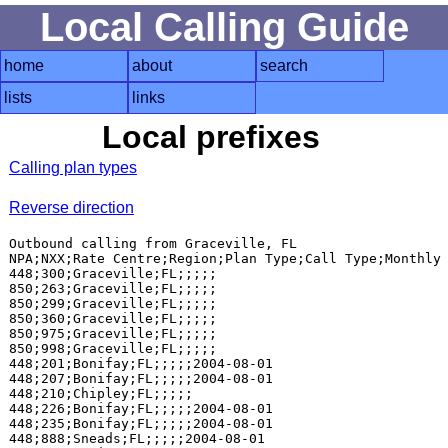
Local Calling Guide
home
about
search
lists
links
Local prefixes
Calling plan types
Reverse direction
Outbound calling from Graceville, FL

NPA;NXX;Rate Centre;Region;Plan Type;Call Type;Monthly 
448;300;Graceville;FL;;;;;

850;263;Graceville;FL;;;;;

850;299;Graceville;FL;;;;;

850;360;Graceville;FL;;;;;

850;975;Graceville;FL;;;;;

850;998;Graceville;FL;;;;;

448;201;Bonifay;FL;;;;;2004-08-01

448;207;Bonifay;FL;;;;;2004-08-01

448;210;Chipley;FL;;;;;

448;226;Bonifay;FL;;;;;2004-08-01

448;235;Bonifay;FL;;;;;2004-08-01

448;888;Sneads;FL;;;;;2004-08-01
