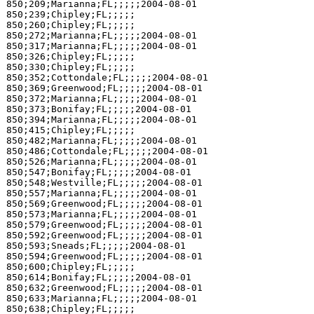
850;209;Marianna;FL;;;;;2004-08-01

850;239;Chipley;FL;;;;;

850;260;Chipley;FL;;;;;

850;272;Marianna;FL;;;;;2004-08-01

850;317;Marianna;FL;;;;;2004-08-01

850;326;Chipley;FL;;;;;

850;330;Chipley;FL;;;;;

850;352;Cottondale;FL;;;;;2004-08-01

850;369;Greenwood;FL;;;;;2004-08-01

850;372;Marianna;FL;;;;;2004-08-01

850;373;Bonifay;FL;;;;;2004-08-01

850;394;Marianna;FL;;;;;2004-08-01

850;415;Chipley;FL;;;;;

850;482;Marianna;FL;;;;;2004-08-01

850;486;Cottondale;FL;;;;;2004-08-01

850;526;Marianna;FL;;;;;2004-08-01

850;547;Bonifay;FL;;;;;2004-08-01

850;548;Westville;FL;;;;;2004-08-01

850;557;Marianna;FL;;;;;2004-08-01

850;569;Greenwood;FL;;;;;2004-08-01

850;573;Marianna;FL;;;;;2004-08-01

850;579;Greenwood;FL;;;;;2004-08-01

850;592;Greenwood;FL;;;;;2004-08-01

850;593;Sneads;FL;;;;;2004-08-01

850;594;Greenwood;FL;;;;;2004-08-01

850;600;Chipley;FL;;;;;

850;614;Bonifay;FL;;;;;2004-08-01

850;632;Greenwood;FL;;;;;2004-08-01

850;633;Marianna;FL;;;;;2004-08-01

850;638;Chipley;FL;;;;;
