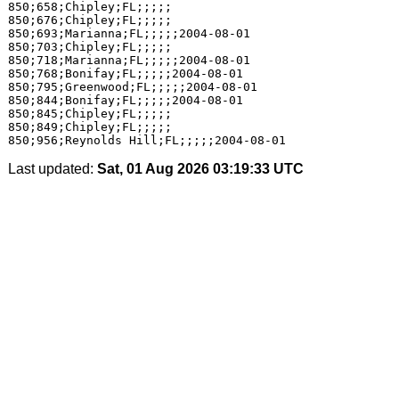
850;658;Chipley;FL;;;;;

850;676;Chipley;FL;;;;;

850;693;Marianna;FL;;;;;2004-08-01

850;703;Chipley;FL;;;;;

850;718;Marianna;FL;;;;;2004-08-01

850;768;Bonifay;FL;;;;;2004-08-01

850;795;Greenwood;FL;;;;;2004-08-01

850;844;Bonifay;FL;;;;;2004-08-01

850;845;Chipley;FL;;;;;

850;849;Chipley;FL;;;;;

Last updated:
Sat, 01 Aug 2026 03:19:33 UTC