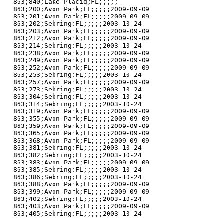
863;840;Lake Placid;FL;;;;;

863;200;Avon Park;FL;;;;;2009-09-09

863;201;Avon Park;FL;;;;;2009-09-09

863;202;Sebring;FL;;;;;2003-10-24

863;203;Avon Park;FL;;;;;2009-09-09

863;212;Avon Park;FL;;;;;2009-09-09

863;214;Sebring;FL;;;;;2003-10-24

863;238;Avon Park;FL;;;;;2009-09-09

863;249;Avon Park;FL;;;;;2009-09-09

863;252;Avon Park;FL;;;;;2009-09-09

863;253;Sebring;FL;;;;;2003-10-24

863;257;Avon Park;FL;;;;;2009-09-09

863;273;Sebring;FL;;;;;2003-10-24

863;304;Sebring;FL;;;;;2003-10-24

863;314;Sebring;FL;;;;;2003-10-24

863;319;Avon Park;FL;;;;;2009-09-09

863;355;Avon Park;FL;;;;;2009-09-09

863;359;Avon Park;FL;;;;;2009-09-09

863;365;Avon Park;FL;;;;;2009-09-09

863;368;Avon Park;FL;;;;;2009-09-09

863;381;Sebring;FL;;;;;2003-10-24

863;382;Sebring;FL;;;;;2003-10-24

863;383;Avon Park;FL;;;;;2009-09-09

863;385;Sebring;FL;;;;;2003-10-24

863;386;Sebring;FL;;;;;2003-10-24

863;388;Avon Park;FL;;;;;2009-09-09

863;399;Avon Park;FL;;;;;2009-09-09

863;402;Sebring;FL;;;;;2003-10-24

863;403;Avon Park;FL;;;;;2009-09-09

863;405;Sebring;FL;;;;;2003-10-24
