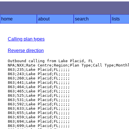
home
about
search
lists
Calling plan types
Reverse direction
Outbound calling from Lake Placid, FL

NPA;NXX;Rate Centre;Region;Plan Type;Call Type;Monthl
863;235;Lake Placid;FL;;;;;

863;243;Lake Placid;FL;;;;;

863;260;Lake Placid;FL;;;;;

863;441;Lake Placid;FL;;;;;

863;464;Lake Placid;FL;;;;;

863;465;Lake Placid;FL;;;;;

863;525;Lake Placid;FL;;;;;

863;531;Lake Placid;FL;;;;;

863;592;Lake Placid;FL;;;;;

863;633;Lake Placid;FL;;;;;

863;655;Lake Placid;FL;;;;;

863;659;Lake Placid;FL;;;;;

863;694;Lake Placid;FL;;;;;

863;699;Lake Placid;FL;;;;;
