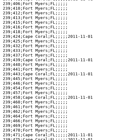
239;406;Fort Myers;FL;;;;;

239;410;Fort Myers;FL;;;;;

239;412;Fort Myers;FL;;;;;

239;413;Fort Myers;FL;;;;;

239;415;Fort Myers;FL;;;;;

239;416;Fort Myers;FL;;;;;

239;418;Fort Myers;FL;;;;;

239;424;Cape Coral;FL;;;;;2011-11-01

239;425;Fort Myers;FL;;;;;

239;432;Fort Myers;FL;;;;;

239;433;Fort Myers;FL;;;;;

239;437;Fort Myers;FL;;;;;

239;439;Cape Coral;FL;;;;;2011-11-01

239;440;Fort Myers;FL;;;;;

239;441;Fort Myers;FL;;;;;

239;443;Cape Coral;FL;;;;;2011-11-01

239;445;Fort Myers;FL;;;;;

239;446;Fort Myers;FL;;;;;

239;454;Fort Myers;FL;;;;;

239;457;Fort Myers;FL;;;;;

239;458;Cape Coral;FL;;;;;2011-11-01

239;460;Fort Myers;FL;;;;;

239;461;Fort Myers;FL;;;;;

239;462;Fort Myers;FL;;;;;

239;464;Fort Myers;FL;;;;;

239;466;Fort Myers;FL;;;;;

239;469;Fort Myers;FL;;;;;

239;470;Fort Myers;FL;;;;;

239;471;Cape Coral;FL;;;;;2011-11-01

239;475;Cape Coral;FL;;;;;2011-11-01
