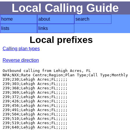
Local Calling Guide
home
about
search
lists
links
Local prefixes
Calling plan types
Reverse direction
Outbound calling from Lehigh Acres, FL

NPA;NXX;Rate Centre;Region;Plan Type;Call Type;Monthly 
239;230;Lehigh Acres;FL;;;;;

239;303;Lehigh Acres;FL;;;;;

239;368;Lehigh Acres;FL;;;;;

239;369;Lehigh Acres;FL;;;;;

239;372;Lehigh Acres;FL;;;;;

239;426;Lehigh Acres;FL;;;;;

239;456;Lehigh Acres;FL;;;;;

239;491;Lehigh Acres;FL;;;;;

239;504;Lehigh Acres;FL;;;;;

239;510;Lehigh Acres;FL;;;;;

239;519;Lehigh Acres;FL;;;;;

239;640;Lehigh Acres;FL;;;;;
