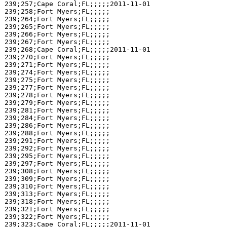
239;257;Cape Coral;FL;;;;;2011-11-01

239;258;Fort Myers;FL;;;;;

239;264;Fort Myers;FL;;;;;

239;265;Fort Myers;FL;;;;;

239;266;Fort Myers;FL;;;;;

239;267;Fort Myers;FL;;;;;

239;268;Cape Coral;FL;;;;;2011-11-01

239;270;Fort Myers;FL;;;;;

239;271;Fort Myers;FL;;;;;

239;274;Fort Myers;FL;;;;;

239;275;Fort Myers;FL;;;;;

239;277;Fort Myers;FL;;;;;

239;278;Fort Myers;FL;;;;;

239;279;Fort Myers;FL;;;;;

239;281;Fort Myers;FL;;;;;

239;284;Fort Myers;FL;;;;;

239;286;Fort Myers;FL;;;;;

239;288;Fort Myers;FL;;;;;

239;291;Fort Myers;FL;;;;;

239;292;Fort Myers;FL;;;;;

239;295;Fort Myers;FL;;;;;

239;297;Fort Myers;FL;;;;;

239;308;Fort Myers;FL;;;;;

239;309;Fort Myers;FL;;;;;

239;310;Fort Myers;FL;;;;;

239;313;Fort Myers;FL;;;;;

239;318;Fort Myers;FL;;;;;

239;321;Fort Myers;FL;;;;;

239;322;Fort Myers;FL;;;;;

239;323;Cape Coral;FL;;;;;2011-11-01
