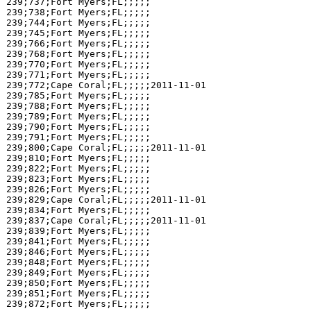
239;737;Fort Myers;FL;;;;;

239;738;Fort Myers;FL;;;;;

239;744;Fort Myers;FL;;;;;

239;745;Fort Myers;FL;;;;;

239;766;Fort Myers;FL;;;;;

239;768;Fort Myers;FL;;;;;

239;770;Fort Myers;FL;;;;;

239;771;Fort Myers;FL;;;;;

239;772;Cape Coral;FL;;;;;2011-11-01

239;785;Fort Myers;FL;;;;;

239;788;Fort Myers;FL;;;;;

239;789;Fort Myers;FL;;;;;

239;790;Fort Myers;FL;;;;;

239;791;Fort Myers;FL;;;;;

239;800;Cape Coral;FL;;;;;2011-11-01

239;810;Fort Myers;FL;;;;;

239;822;Fort Myers;FL;;;;;

239;823;Fort Myers;FL;;;;;

239;826;Fort Myers;FL;;;;;

239;829;Cape Coral;FL;;;;;2011-11-01

239;834;Fort Myers;FL;;;;;

239;837;Cape Coral;FL;;;;;2011-11-01

239;839;Fort Myers;FL;;;;;

239;841;Fort Myers;FL;;;;;

239;846;Fort Myers;FL;;;;;

239;848;Fort Myers;FL;;;;;

239;849;Fort Myers;FL;;;;;

239;850;Fort Myers;FL;;;;;

239;851;Fort Myers;FL;;;;;

239;872;Fort Myers;FL;;;;;
