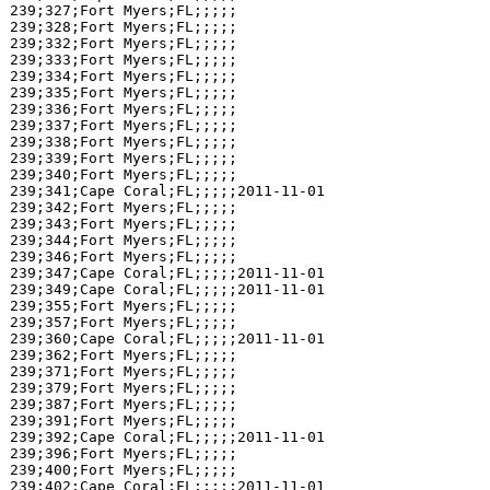
239;327;Fort Myers;FL;;;;;

239;328;Fort Myers;FL;;;;;

239;332;Fort Myers;FL;;;;;

239;333;Fort Myers;FL;;;;;

239;334;Fort Myers;FL;;;;;

239;335;Fort Myers;FL;;;;;

239;336;Fort Myers;FL;;;;;

239;337;Fort Myers;FL;;;;;

239;338;Fort Myers;FL;;;;;

239;339;Fort Myers;FL;;;;;

239;340;Fort Myers;FL;;;;;

239;341;Cape Coral;FL;;;;;2011-11-01

239;342;Fort Myers;FL;;;;;

239;343;Fort Myers;FL;;;;;

239;344;Fort Myers;FL;;;;;

239;346;Fort Myers;FL;;;;;

239;347;Cape Coral;FL;;;;;2011-11-01

239;349;Cape Coral;FL;;;;;2011-11-01

239;355;Fort Myers;FL;;;;;

239;357;Fort Myers;FL;;;;;

239;360;Cape Coral;FL;;;;;2011-11-01

239;362;Fort Myers;FL;;;;;

239;371;Fort Myers;FL;;;;;

239;379;Fort Myers;FL;;;;;

239;387;Fort Myers;FL;;;;;

239;391;Fort Myers;FL;;;;;

239;392;Cape Coral;FL;;;;;2011-11-01

239;396;Fort Myers;FL;;;;;

239;400;Fort Myers;FL;;;;;

239;402;Cape Coral;FL;;;;;2011-11-01
