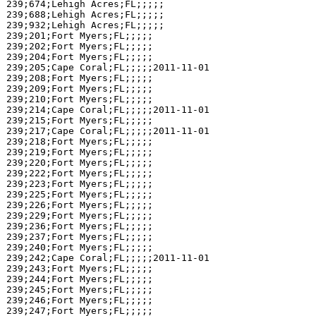
239;674;Lehigh Acres;FL;;;;;

239;688;Lehigh Acres;FL;;;;;

239;932;Lehigh Acres;FL;;;;;

239;201;Fort Myers;FL;;;;;

239;202;Fort Myers;FL;;;;;

239;204;Fort Myers;FL;;;;;

239;205;Cape Coral;FL;;;;;2011-11-01

239;208;Fort Myers;FL;;;;;

239;209;Fort Myers;FL;;;;;

239;210;Fort Myers;FL;;;;;

239;214;Cape Coral;FL;;;;;2011-11-01

239;215;Fort Myers;FL;;;;;

239;217;Cape Coral;FL;;;;;2011-11-01

239;218;Fort Myers;FL;;;;;

239;219;Fort Myers;FL;;;;;

239;220;Fort Myers;FL;;;;;

239;222;Fort Myers;FL;;;;;

239;223;Fort Myers;FL;;;;;

239;225;Fort Myers;FL;;;;;

239;226;Fort Myers;FL;;;;;

239;229;Fort Myers;FL;;;;;

239;236;Fort Myers;FL;;;;;

239;237;Fort Myers;FL;;;;;

239;240;Fort Myers;FL;;;;;

239;242;Cape Coral;FL;;;;;2011-11-01

239;243;Fort Myers;FL;;;;;

239;244;Fort Myers;FL;;;;;

239;245;Fort Myers;FL;;;;;

239;246;Fort Myers;FL;;;;;

239;247;Fort Myers;FL;;;;;
