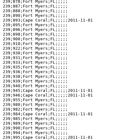
239;878;Fort Myers;FL;;;;;

239;887;Fort Myers;FL;;;;;

239;888;Fort Myers;FL;;;;;

239;890;Fort Myers;FL;;;;;

239;893;Cape Coral;FL;;;;;2011-11-01

239;895;Fort Myers;FL;;;;;

239;896;Fort Myers;FL;;;;;

239;898;Fort Myers;FL;;;;;

239;900;Fort Myers;FL;;;;;

239;910;Fort Myers;FL;;;;;

239;922;Fort Myers;FL;;;;;

239;930;Fort Myers;FL;;;;;

239;931;Fort Myers;FL;;;;;

239;933;Fort Myers;FL;;;;;

239;935;Fort Myers;FL;;;;;

239;936;Fort Myers;FL;;;;;

239;938;Fort Myers;FL;;;;;

239;939;Fort Myers;FL;;;;;

239;940;Fort Myers;FL;;;;;

239;945;Cape Coral;FL;;;;;2011-11-01

239;946;Cape Coral;FL;;;;;2011-11-01

239;955;Fort Myers;FL;;;;;

239;980;Fort Myers;FL;;;;;

239;982;Fort Myers;FL;;;;;

239;984;Cape Coral;FL;;;;;2011-11-01

239;985;Fort Myers;FL;;;;;

239;989;Fort Myers;FL;;;;;

239;990;Fort Myers;FL;;;;;

239;994;Fort Myers;FL;;;;;

239;995;Cape Coral;FL;;;;;2011-11-01
