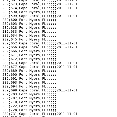
239;567;Cape Coral;FL;;;;;2011-11-01

239;573;Cape Coral;FL;;;;;2011-11-01

239;574;Cape Coral;FL;;;;;2011-11-01

239;590;Fort Myers;FL;;;;;

239;599;Cape Coral;FL;;;;;2011-11-01

239;600;Fort Myers;FL;;;;;

239;603;Fort Myers;FL;;;;;

239;628;Fort Myers;FL;;;;;

239;633;Fort Myers;FL;;;;;

239;634;Fort Myers;FL;;;;;

239;645;Fort Myers;FL;;;;;

239;652;Cape Coral;FL;;;;;2011-11-01

239;656;Cape Coral;FL;;;;;2011-11-01

239;666;Fort Myers;FL;;;;;

239;671;Fort Myers;FL;;;;;

239;672;Fort Myers;FL;;;;;

239;673;Cape Coral;FL;;;;;2011-11-01

239;677;Cape Coral;FL;;;;;2011-11-01

239;689;Fort Myers;FL;;;;;

239;690;Fort Myers;FL;;;;;

239;691;Fort Myers;FL;;;;;

239;693;Fort Myers;FL;;;;;

239;694;Fort Myers;FL;;;;;

239;699;Cape Coral;FL;;;;;2011-11-01

239;703;Fort Myers;FL;;;;;

239;707;Fort Myers;FL;;;;;

239;710;Fort Myers;FL;;;;;

239;722;Fort Myers;FL;;;;;

239;728;Fort Myers;FL;;;;;

239;731;Cape Coral;FL;;;;;2011-11-01
