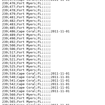
239;476;Fort Myers;FL;;;;;

239;477;Fort Myers;FL;;;;;

239;478;Fort Myers;FL;;;;;

239;479;Fort Myers;FL;;;;;

239;481;Fort Myers;FL;;;;;

239;482;Fort Myers;FL;;;;;

239;483;Fort Myers;FL;;;;;

239;485;Fort Myers;FL;;;;;

239;486;Cape Coral;FL;;;;;2011-11-01

239;489;Fort Myers;FL;;;;;

239;490;Fort Myers;FL;;;;;

239;492;Fort Myers;FL;;;;;

239;500;Fort Myers;FL;;;;;

239;506;Fort Myers;FL;;;;;

239;517;Fort Myers;FL;;;;;

239;518;Fort Myers;FL;;;;;

239;521;Fort Myers;FL;;;;;

239;523;Fort Myers;FL;;;;;

239;525;Fort Myers;FL;;;;;

239;533;Fort Myers;FL;;;;;

239;539;Cape Coral;FL;;;;;2011-11-01

239;540;Cape Coral;FL;;;;;2011-11-01

239;541;Cape Coral;FL;;;;;2011-11-01

239;542;Cape Coral;FL;;;;;2011-11-01

239;543;Cape Coral;FL;;;;;2011-11-01

239;549;Cape Coral;FL;;;;;2011-11-01

239;560;Fort Myers;FL;;;;;

239;561;Fort Myers;FL;;;;;

239;565;Fort Myers;FL;;;;;
