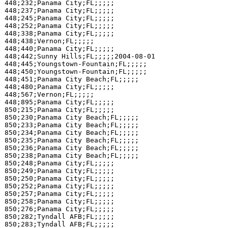
448;232;Panama City;FL;;;;;

448;237;Panama City;FL;;;;;

448;245;Panama City;FL;;;;;

448;252;Panama City;FL;;;;;

448;338;Panama City;FL;;;;;

448;438;Vernon;FL;;;;;

448;440;Panama City;FL;;;;;

448;442;Sunny Hills;FL;;;;;2004-08-01

448;445;Youngstown-Fountain;FL;;;;;

448;450;Youngstown-Fountain;FL;;;;;

448;451;Panama City Beach;FL;;;;;

448;480;Panama City;FL;;;;;

448;567;Vernon;FL;;;;;

448;895;Panama City;FL;;;;;

850;215;Panama City;FL;;;;;

850;230;Panama City Beach;FL;;;;;

850;233;Panama City Beach;FL;;;;;

850;234;Panama City Beach;FL;;;;;

850;235;Panama City Beach;FL;;;;;

850;236;Panama City Beach;FL;;;;;

850;238;Panama City Beach;FL;;;;;

850;248;Panama City;FL;;;;;

850;249;Panama City;FL;;;;;

850;250;Panama City;FL;;;;;

850;252;Panama City;FL;;;;;

850;257;Panama City;FL;;;;;

850;258;Panama City;FL;;;;;

850;276;Panama City;FL;;;;;

850;282;Tyndall AFB;FL;;;;;

850;283;Tyndall AFB;FL;;;;;
