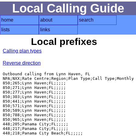
Local Calling Guide
home
about
search
lists
links
Local prefixes
Calling plan types
Reverse direction
Outbound calling from Lynn Haven, FL

NPA;NXX;Rate Centre;Region;Plan Type;Call Type;Monthly 
850;265;Lynn Haven;FL;;;;;

850;271;Lynn Haven;FL;;;;;

850;277;Lynn Haven;FL;;;;;

850;303;Lynn Haven;FL;;;;;

850;441;Lynn Haven;FL;;;;;

850;571;Lynn Haven;FL;;;;;

850;589;Lynn Haven;FL;;;;;

850;788;Lynn Haven;FL;;;;;

850;965;Lynn Haven;FL;;;;;

448;205;Panama City;FL;;;;;

448;217;Panama City;FL;;;;;

448;218;Panama City Beach;FL;;;;;
