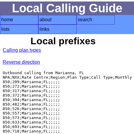
Local Calling Guide
home
about
search
lists
links
Local prefixes
Calling plan types
Reverse direction
Outbound calling from Marianna, FL

NPA;NXX;Rate Centre;Region;Plan Type;Call Type;Monthly 
850;209;Marianna;FL;;;;;

850;272;Marianna;FL;;;;;

850;317;Marianna;FL;;;;;

850;372;Marianna;FL;;;;;

850;394;Marianna;FL;;;;;

850;482;Marianna;FL;;;;;

850;526;Marianna;FL;;;;;

850;557;Marianna;FL;;;;;

850;573;Marianna;FL;;;;;

850;633;Marianna;FL;;;;;

850;693;Marianna;FL;;;;;

850;718;Marianna;FL;;;;;
