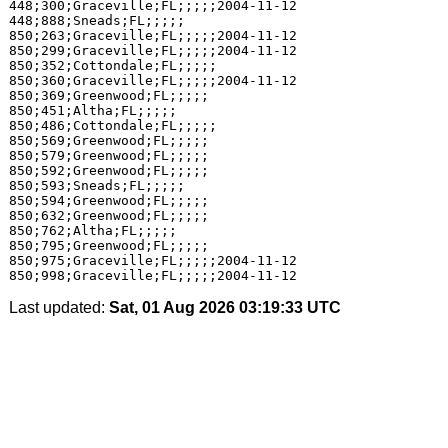
448;300;Graceville;FL;;;;;2004-11-12

448;888;Sneads;FL;;;;;

850;263;Graceville;FL;;;;;2004-11-12

850;299;Graceville;FL;;;;;2004-11-12

850;352;Cottondale;FL;;;;;

850;360;Graceville;FL;;;;;2004-11-12

850;369;Greenwood;FL;;;;;

850;451;Altha;FL;;;;;

850;486;Cottondale;FL;;;;;

850;569;Greenwood;FL;;;;;

850;579;Greenwood;FL;;;;;

850;592;Greenwood;FL;;;;;

850;593;Sneads;FL;;;;;

850;594;Greenwood;FL;;;;;

850;632;Greenwood;FL;;;;;

850;762;Altha;FL;;;;;

850;795;Greenwood;FL;;;;;

850;975;Graceville;FL;;;;;2004-11-12

Last updated:
Sat, 01 Aug 2026 03:19:33 UTC