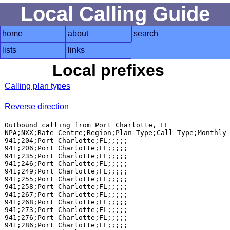
Local Calling Guide
home
about
search
lists
links
Local prefixes
Calling plan types
Reverse direction
Outbound calling from Port Charlotte, FL

NPA;NXX;Rate Centre;Region;Plan Type;Call Type;Monthly 
941;204;Port Charlotte;FL;;;;;

941;206;Port Charlotte;FL;;;;;

941;235;Port Charlotte;FL;;;;;

941;246;Port Charlotte;FL;;;;;

941;249;Port Charlotte;FL;;;;;

941;255;Port Charlotte;FL;;;;;

941;258;Port Charlotte;FL;;;;;

941;267;Port Charlotte;FL;;;;;

941;268;Port Charlotte;FL;;;;;

941;273;Port Charlotte;FL;;;;;

941;276;Port Charlotte;FL;;;;;

941;286;Port Charlotte;FL;;;;;
