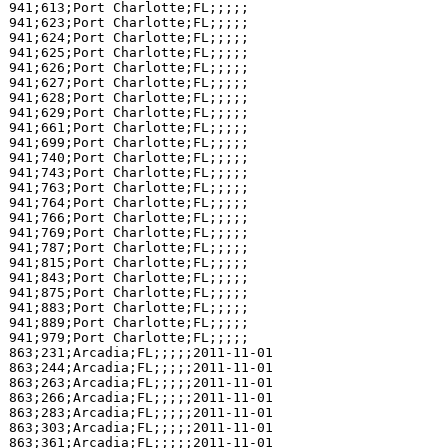
941;613;Port Charlotte;FL;;;;;

941;623;Port Charlotte;FL;;;;;

941;624;Port Charlotte;FL;;;;;

941;625;Port Charlotte;FL;;;;;

941;626;Port Charlotte;FL;;;;;

941;627;Port Charlotte;FL;;;;;

941;628;Port Charlotte;FL;;;;;

941;629;Port Charlotte;FL;;;;;

941;661;Port Charlotte;FL;;;;;

941;699;Port Charlotte;FL;;;;;

941;740;Port Charlotte;FL;;;;;

941;743;Port Charlotte;FL;;;;;

941;763;Port Charlotte;FL;;;;;

941;764;Port Charlotte;FL;;;;;

941;766;Port Charlotte;FL;;;;;

941;769;Port Charlotte;FL;;;;;

941;787;Port Charlotte;FL;;;;;

941;815;Port Charlotte;FL;;;;;

941;843;Port Charlotte;FL;;;;;

941;875;Port Charlotte;FL;;;;;

941;883;Port Charlotte;FL;;;;;

941;889;Port Charlotte;FL;;;;;

941;979;Port Charlotte;FL;;;;;

863;231;Arcadia;FL;;;;;2011-11-01

863;244;Arcadia;FL;;;;;2011-11-01

863;263;Arcadia;FL;;;;;2011-11-01

863;266;Arcadia;FL;;;;;2011-11-01

863;283;Arcadia;FL;;;;;2011-11-01

863;303;Arcadia;FL;;;;;2011-11-01

863;361;Arcadia;FL;;;;;2011-11-01
