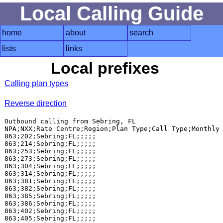
Local Calling Guide
home
about
search
lists
links
Local prefixes
Calling plan types
Reverse direction
Outbound calling from Sebring, FL

NPA;NXX;Rate Centre;Region;Plan Type;Call Type;Monthly 
863;202;Sebring;FL;;;;;

863;214;Sebring;FL;;;;;

863;253;Sebring;FL;;;;;

863;273;Sebring;FL;;;;;

863;304;Sebring;FL;;;;;

863;314;Sebring;FL;;;;;

863;381;Sebring;FL;;;;;

863;382;Sebring;FL;;;;;

863;385;Sebring;FL;;;;;

863;386;Sebring;FL;;;;;

863;402;Sebring;FL;;;;;

863;405;Sebring;FL;;;;;
