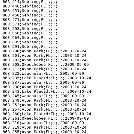
863;414;Sebring;FL;;;;;

863;446;Sebring;FL;;;;;

863;451;Sebring;FL;;;;;

863;458;Sebring;FL;;;;;

863;471;Sebring;FL;;;;;

863;571;Sebring;FL;;;;;

863;593;Sebring;FL;;;;;

863;658;Sebring;FL;;;;;

863;664;Sebring;FL;;;;;

863;835;Sebring;FL;;;;;

863;991;Sebring;FL;;;;;

863;200;Avon Park;FL;;;;;2003-10-24

863;201;Avon Park;FL;;;;;2003-10-24

863;203;Avon Park;FL;;;;;2003-10-24

863;208;Okeechobee;FL;;;;;2009-09-09

863;212;Avon Park;FL;;;;;2003-10-24

863;222;Wauchula;FL;;;;;2009-09-09

863;235;Lake Placid;FL;;;;;2003-10-24

863;237;Wauchula;FL;;;;;2009-09-09

863;238;Avon Park;FL;;;;;2003-10-24

863;243;Lake Placid;FL;;;;;2003-10-24

863;245;Wauchula;FL;;;;;2009-09-09

863;249;Avon Park;FL;;;;;2003-10-24

863;252;Avon Park;FL;;;;;2003-10-24

863;257;Avon Park;FL;;;;;2003-10-24

863;260;Lake Placid;FL;;;;;2003-10-24

863;261;Okeechobee;FL;;;;;2009-09-09

863;310;Wauchula;FL;;;;;2009-09-09

863;319;Avon Park;FL;;;;;2003-10-24

863;355;Avon Park;FL;;;;;2003-10-24
