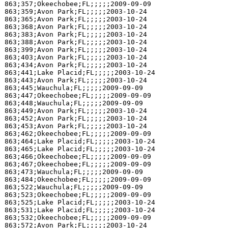
863;357;Okeechobee;FL;;;;;2009-09-09

863;359;Avon Park;FL;;;;;2003-10-24

863;365;Avon Park;FL;;;;;2003-10-24

863;368;Avon Park;FL;;;;;2003-10-24

863;383;Avon Park;FL;;;;;2003-10-24

863;388;Avon Park;FL;;;;;2003-10-24

863;399;Avon Park;FL;;;;;2003-10-24

863;403;Avon Park;FL;;;;;2003-10-24

863;434;Avon Park;FL;;;;;2003-10-24

863;441;Lake Placid;FL;;;;;2003-10-24

863;443;Avon Park;FL;;;;;2003-10-24

863;445;Wauchula;FL;;;;;2009-09-09

863;447;Okeechobee;FL;;;;;2009-09-09

863;448;Wauchula;FL;;;;;2009-09-09

863;449;Avon Park;FL;;;;;2003-10-24

863;452;Avon Park;FL;;;;;2003-10-24

863;453;Avon Park;FL;;;;;2003-10-24

863;462;Okeechobee;FL;;;;;2009-09-09

863;464;Lake Placid;FL;;;;;2003-10-24

863;465;Lake Placid;FL;;;;;2003-10-24

863;466;Okeechobee;FL;;;;;2009-09-09

863;467;Okeechobee;FL;;;;;2009-09-09

863;473;Wauchula;FL;;;;;2009-09-09

863;484;Okeechobee;FL;;;;;2009-09-09

863;522;Wauchula;FL;;;;;2009-09-09

863;523;Okeechobee;FL;;;;;2009-09-09

863;525;Lake Placid;FL;;;;;2003-10-24

863;531;Lake Placid;FL;;;;;2003-10-24

863;532;Okeechobee;FL;;;;;2009-09-09

863;572;Avon Park;FL;;;;;2003-10-24
