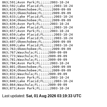
863;591;Avon Park;FL;;;;;2003-10-24

863;592;Lake Placid;FL;;;;;2003-10-24

863;610;Okeechobee;FL;;;;;2009-09-09

863;623;Okeechobee;FL;;;;;2009-09-09

863;633;Lake Placid;FL;;;;;2003-10-24

863;634;Okeechobee;FL;;;;;2009-09-09

863;639;Avon Park;FL;;;;;2003-10-24

863;655;Lake Placid;FL;;;;;2003-10-24

863;657;Avon Park;FL;;;;;2003-10-24

863;659;Lake Placid;FL;;;;;2003-10-24

863;694;Lake Placid;FL;;;;;2003-10-24

863;697;Okeechobee;FL;;;;;2009-09-09

863;699;Lake Placid;FL;;;;;2003-10-24

863;763;Okeechobee;FL;;;;;2009-09-09

863;767;Wauchula;FL;;;;;2009-09-09

863;773;Wauchula;FL;;;;;2009-09-09

863;781;Wauchula;FL;;;;;2009-09-09

863;784;Avon Park;FL;;;;;2003-10-24

863;801;Okeechobee;FL;;;;;2009-09-09

863;824;Okeechobee;FL;;;;;2009-09-09

863;832;Wauchula;FL;;;;;2009-09-09

863;833;Avon Park;FL;;;;;2003-10-24

863;840;Lake Placid;FL;;;;;2003-10-24

863;864;Wauchula;FL;;;;;2009-09-09

Last updated:
Sat, 01 Aug 2026 03:19:33 UTC