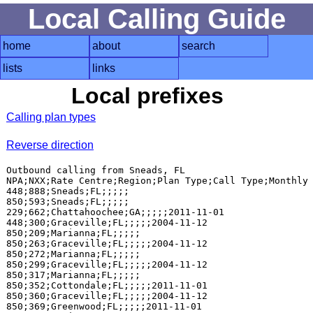
Local Calling Guide
home
about
search
lists
links
Local prefixes
Calling plan types
Reverse direction
Outbound calling from Sneads, FL

NPA;NXX;Rate Centre;Region;Plan Type;Call Type;Monthly 
448;888;Sneads;FL;;;;;

850;593;Sneads;FL;;;;;

229;662;Chattahoochee;GA;;;;;2011-11-01

448;300;Graceville;FL;;;;;2004-11-12

850;209;Marianna;FL;;;;;

850;263;Graceville;FL;;;;;2004-11-12

850;272;Marianna;FL;;;;;

850;299;Graceville;FL;;;;;2004-11-12

850;317;Marianna;FL;;;;;

850;352;Cottondale;FL;;;;;2011-11-01

850;360;Graceville;FL;;;;;2004-11-12

850;369;Greenwood;FL;;;;;2011-11-01
