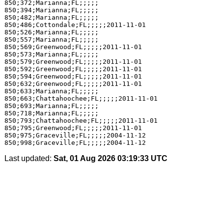
850;372;Marianna;FL;;;;;

850;394;Marianna;FL;;;;;

850;482;Marianna;FL;;;;;

850;486;Cottondale;FL;;;;;2011-11-01

850;526;Marianna;FL;;;;;

850;557;Marianna;FL;;;;;

850;569;Greenwood;FL;;;;;2011-11-01

850;573;Marianna;FL;;;;;

850;579;Greenwood;FL;;;;;2011-11-01

850;592;Greenwood;FL;;;;;2011-11-01

850;594;Greenwood;FL;;;;;2011-11-01

850;632;Greenwood;FL;;;;;2011-11-01

850;633;Marianna;FL;;;;;

850;663;Chattahoochee;FL;;;;;2011-11-01

850;693;Marianna;FL;;;;;

850;718;Marianna;FL;;;;;

850;793;Chattahoochee;FL;;;;;2011-11-01

850;795;Greenwood;FL;;;;;2011-11-01

850;975;Graceville;FL;;;;;2004-11-12

Last updated:
Sat, 01 Aug 2026 03:19:33 UTC