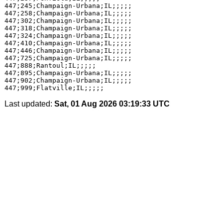
447;245;Champaign-Urbana;IL;;;;;

447;258;Champaign-Urbana;IL;;;;;

447;302;Champaign-Urbana;IL;;;;;

447;318;Champaign-Urbana;IL;;;;;

447;324;Champaign-Urbana;IL;;;;;

447;410;Champaign-Urbana;IL;;;;;

447;446;Champaign-Urbana;IL;;;;;

447;725;Champaign-Urbana;IL;;;;;

447;888;Rantoul;IL;;;;;

447;895;Champaign-Urbana;IL;;;;;

447;902;Champaign-Urbana;IL;;;;;

Last updated:
Sat, 01 Aug 2026 03:19:33 UTC