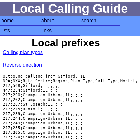
Local Calling Guide
home
about
search
lists
links
Local prefixes
Calling plan types
Reverse direction
Outbound calling from Gifford, IL

NPA;NXX;Rate Centre;Region;Plan Type;Call Type;Monthly 
217;568;Gifford;IL;;;;;

447;234;Gifford;IL;;;;;

217;200;Champaign-Urbana;IL;;;;;

217;202;Champaign-Urbana;IL;;;;;

217;207;St Joseph;IL;;;;;

217;215;Rantoul;IL;;;;;

217;239;Champaign-Urbana;IL;;;;;

217;244;Champaign-Urbana;IL;;;;;

217;249;Champaign-Urbana;IL;;;;;

217;255;Champaign-Urbana;IL;;;;;

217;265;Champaign-Urbana;IL;;;;;

217;278;Champaign-Urbana;IL;;;;;
