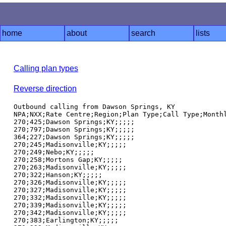
home
about
search
lists
Calling plan types
Reverse direction
Outbound calling from Dawson Springs, KY

NPA;NXX;Rate Centre;Region;Plan Type;Call Type;Monthl
270;425;Dawson Springs;KY;;;;;

270;797;Dawson Springs;KY;;;;;

364;227;Dawson Springs;KY;;;;;

270;245;Madisonville;KY;;;;;

270;249;Nebo;KY;;;;;

270;258;Mortons Gap;KY;;;;;

270;263;Madisonville;KY;;;;;

270;322;Hanson;KY;;;;;

270;326;Madisonville;KY;;;;;

270;327;Madisonville;KY;;;;;

270;332;Madisonville;KY;;;;;

270;339;Madisonville;KY;;;;;

270;342;Madisonville;KY;;;;;

270;383;Earlington;KY;;;;;
