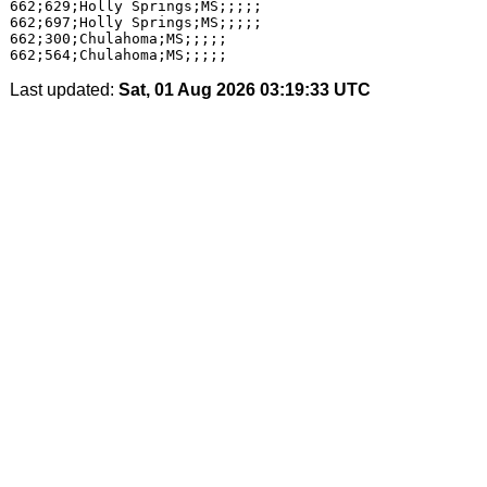
662;629;Holly Springs;MS;;;;;

662;697;Holly Springs;MS;;;;;

662;300;Chulahoma;MS;;;;;

Last updated:
Sat, 01 Aug 2026 03:19:33 UTC