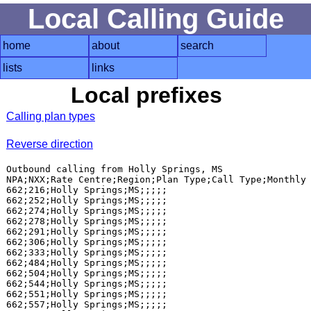
Local Calling Guide
home
about
search
lists
links
Local prefixes
Calling plan types
Reverse direction
Outbound calling from Holly Springs, MS

NPA;NXX;Rate Centre;Region;Plan Type;Call Type;Monthly 
662;216;Holly Springs;MS;;;;;

662;252;Holly Springs;MS;;;;;

662;274;Holly Springs;MS;;;;;

662;278;Holly Springs;MS;;;;;

662;291;Holly Springs;MS;;;;;

662;306;Holly Springs;MS;;;;;

662;333;Holly Springs;MS;;;;;

662;484;Holly Springs;MS;;;;;

662;504;Holly Springs;MS;;;;;

662;544;Holly Springs;MS;;;;;

662;551;Holly Springs;MS;;;;;

662;557;Holly Springs;MS;;;;;
