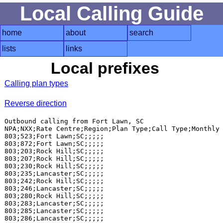
Local Calling Guide
home
about
search
lists
links
Local prefixes
Calling plan types
Reverse direction
Outbound calling from Fort Lawn, SC

NPA;NXX;Rate Centre;Region;Plan Type;Call Type;Monthly 
803;523;Fort Lawn;SC;;;;;

803;872;Fort Lawn;SC;;;;;

803;203;Rock Hill;SC;;;;;

803;207;Rock Hill;SC;;;;;

803;230;Rock Hill;SC;;;;;

803;235;Lancaster;SC;;;;;

803;242;Rock Hill;SC;;;;;

803;246;Lancaster;SC;;;;;

803;280;Rock Hill;SC;;;;;

803;283;Lancaster;SC;;;;;

803;285;Lancaster;SC;;;;;

803;286;Lancaster;SC;;;;;
