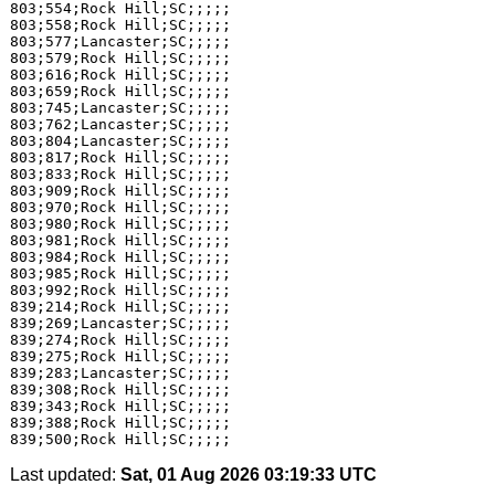
803;554;Rock Hill;SC;;;;;

803;558;Rock Hill;SC;;;;;

803;577;Lancaster;SC;;;;;

803;579;Rock Hill;SC;;;;;

803;616;Rock Hill;SC;;;;;

803;659;Rock Hill;SC;;;;;

803;745;Lancaster;SC;;;;;

803;762;Lancaster;SC;;;;;

803;804;Lancaster;SC;;;;;

803;817;Rock Hill;SC;;;;;

803;833;Rock Hill;SC;;;;;

803;909;Rock Hill;SC;;;;;

803;970;Rock Hill;SC;;;;;

803;980;Rock Hill;SC;;;;;

803;981;Rock Hill;SC;;;;;

803;984;Rock Hill;SC;;;;;

803;985;Rock Hill;SC;;;;;

803;992;Rock Hill;SC;;;;;

839;214;Rock Hill;SC;;;;;

839;269;Lancaster;SC;;;;;

839;274;Rock Hill;SC;;;;;

839;275;Rock Hill;SC;;;;;

839;283;Lancaster;SC;;;;;

839;308;Rock Hill;SC;;;;;

839;343;Rock Hill;SC;;;;;

839;388;Rock Hill;SC;;;;;

Last updated:
Sat, 01 Aug 2026 03:19:33 UTC