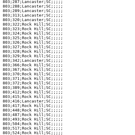
803;287;Lancaster;SC;;;;;

803;288;Lancaster;SC;;;;;

803;289;Lancaster;SC;;;;;

803;313;Lancaster;SC;;;;;

803;320;Lancaster;SC;;;;;

803;322;Rock Hill;SC;;;;;

803;323;Rock Hill;SC;;;;;

803;324;Rock Hill;SC;;;;;

803;325;Rock Hill;SC;;;;;

803;326;Rock Hill;SC;;;;;

803;327;Rock Hill;SC;;;;;

803;328;Rock Hill;SC;;;;;

803;329;Rock Hill;SC;;;;;

803;342;Lancaster;SC;;;;;

803;366;Rock Hill;SC;;;;;

803;367;Rock Hill;SC;;;;;

803;370;Rock Hill;SC;;;;;

803;371;Rock Hill;SC;;;;;

803;372;Rock Hill;SC;;;;;

803;389;Rock Hill;SC;;;;;

803;412;Rock Hill;SC;;;;;

803;415;Rock Hill;SC;;;;;

803;416;Lancaster;SC;;;;;

803;417;Rock Hill;SC;;;;;

803;448;Rock Hill;SC;;;;;

803;487;Rock Hill;SC;;;;;

803;493;Rock Hill;SC;;;;;

803;504;Rock Hill;SC;;;;;

803;517;Rock Hill;SC;;;;;

803;524;Rock Hill;SC;;;;;
