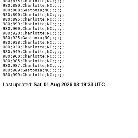
Last updated:
Sat, 01 Aug 2026 03:19:33 UTC