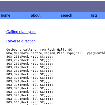
home
about
search
lists
Calling plan types
Reverse direction
Outbound calling from Rock Hill, SC

NPA;NXX;Rate Centre;Region;Plan Type;Call Type;Monthl
803;203;Rock Hill;SC;;;;;

803;207;Rock Hill;SC;;;;;

803;230;Rock Hill;SC;;;;;

803;242;Rock Hill;SC;;;;;

803;280;Rock Hill;SC;;;;;

803;322;Rock Hill;SC;;;;;

803;323;Rock Hill;SC;;;;;

803;324;Rock Hill;SC;;;;;

803;325;Rock Hill;SC;;;;;

803;326;Rock Hill;SC;;;;;

803;327;Rock Hill;SC;;;;;

803;328;Rock Hill;SC;;;;;

803;329;Rock Hill;SC;;;;;

803;366;Rock Hill;SC;;;;;
