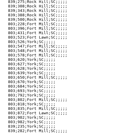
839;275;Rock Hill;SC;;;;;

839;308;Rock Hill;SC;;;;;

839;343;Rock Hill;SC;;;;;

839;388;Rock Hill;SC;;;;;

839;500;Rock Hill;SC;;;;;

803;228;Fort Mill;SC;;;;;

803;396;Fort Mill;SC;;;;;

803;431;Fort Mill;SC;;;;;

803;523;Fort Lawn;SC;;;;;

803;526;York;SC;;;;;

803;547;Fort Mill;SC;;;;;

803;548;Fort Mill;SC;;;;;

803;578;Fort Mill;SC;;;;;

803;620;York;SC;;;;;

803;627;York;SC;;;;;

803;628;York;SC;;;;;

803;639;York;SC;;;;;

803;650;Fort Mill;SC;;;;;

803;670;York;SC;;;;;

803;684;York;SC;;;;;

803;693;York;SC;;;;;

803;792;York;SC;;;;;

803;802;Fort Mill;SC;;;;;

803;818;York;SC;;;;;

803;835;Fort Mill;SC;;;;;

803;872;Fort Lawn;SC;;;;;

803;902;York;SC;;;;;

803;982;York;SC;;;;;

839;235;York;SC;;;;;

839;282;Fort Mill;SC;;;;;
