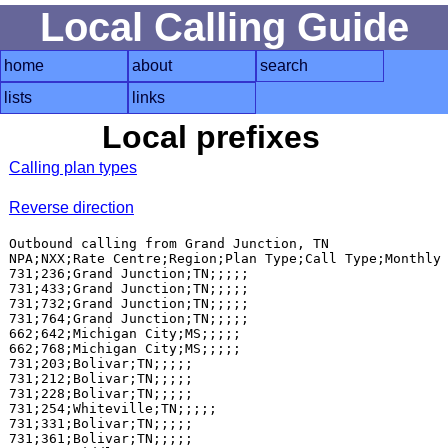
Local Calling Guide
home
about
search
lists
links
Local prefixes
Calling plan types
Reverse direction
Outbound calling from Grand Junction, TN

NPA;NXX;Rate Centre;Region;Plan Type;Call Type;Monthly 
731;236;Grand Junction;TN;;;;;

731;433;Grand Junction;TN;;;;;

731;732;Grand Junction;TN;;;;;

731;764;Grand Junction;TN;;;;;

662;642;Michigan City;MS;;;;;

662;768;Michigan City;MS;;;;;

731;203;Bolivar;TN;;;;;

731;212;Bolivar;TN;;;;;

731;228;Bolivar;TN;;;;;

731;254;Whiteville;TN;;;;;

731;331;Bolivar;TN;;;;;

731;361;Bolivar;TN;;;;;
