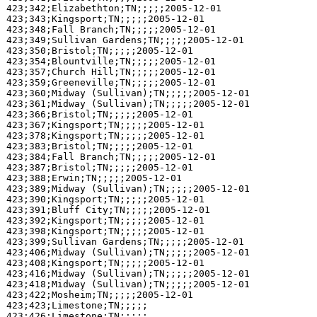
423;342;Elizabethton;TN;;;;;2005-12-01

423;343;Kingsport;TN;;;;;2005-12-01

423;348;Fall Branch;TN;;;;;2005-12-01

423;349;Sullivan Gardens;TN;;;;;2005-12-01

423;350;Bristol;TN;;;;;2005-12-01

423;354;Blountville;TN;;;;;2005-12-01

423;357;Church Hill;TN;;;;;2005-12-01

423;359;Greeneville;TN;;;;;2005-12-01

423;360;Midway (Sullivan);TN;;;;;2005-12-01

423;361;Midway (Sullivan);TN;;;;;2005-12-01

423;366;Bristol;TN;;;;;2005-12-01

423;367;Kingsport;TN;;;;;2005-12-01

423;378;Kingsport;TN;;;;;2005-12-01

423;383;Bristol;TN;;;;;2005-12-01

423;384;Fall Branch;TN;;;;;2005-12-01

423;387;Bristol;TN;;;;;2005-12-01

423;388;Erwin;TN;;;;;2005-12-01

423;389;Midway (Sullivan);TN;;;;;2005-12-01

423;390;Kingsport;TN;;;;;2005-12-01

423;391;Bluff City;TN;;;;;2005-12-01

423;392;Kingsport;TN;;;;;2005-12-01

423;398;Kingsport;TN;;;;;2005-12-01

423;399;Sullivan Gardens;TN;;;;;2005-12-01

423;406;Midway (Sullivan);TN;;;;;2005-12-01

423;408;Kingsport;TN;;;;;2005-12-01

423;416;Midway (Sullivan);TN;;;;;2005-12-01

423;418;Midway (Sullivan);TN;;;;;2005-12-01

423;422;Mosheim;TN;;;;;2005-12-01

423;423;Limestone;TN;;;;;

423;426;Limestone;TN;;;;;
