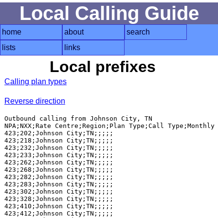
Local Calling Guide
home
about
search
lists
links
Local prefixes
Calling plan types
Reverse direction
Outbound calling from Johnson City, TN

NPA;NXX;Rate Centre;Region;Plan Type;Call Type;Monthly 
423;202;Johnson City;TN;;;;;

423;218;Johnson City;TN;;;;;

423;232;Johnson City;TN;;;;;

423;233;Johnson City;TN;;;;;

423;262;Johnson City;TN;;;;;

423;268;Johnson City;TN;;;;;

423;282;Johnson City;TN;;;;;

423;283;Johnson City;TN;;;;;

423;302;Johnson City;TN;;;;;

423;328;Johnson City;TN;;;;;

423;410;Johnson City;TN;;;;;

423;412;Johnson City;TN;;;;;
