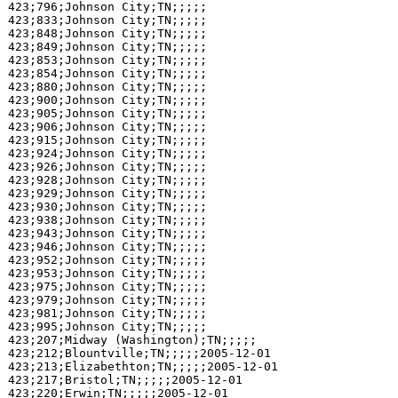
423;796;Johnson City;TN;;;;;

423;833;Johnson City;TN;;;;;

423;848;Johnson City;TN;;;;;

423;849;Johnson City;TN;;;;;

423;853;Johnson City;TN;;;;;

423;854;Johnson City;TN;;;;;

423;880;Johnson City;TN;;;;;

423;900;Johnson City;TN;;;;;

423;905;Johnson City;TN;;;;;

423;906;Johnson City;TN;;;;;

423;915;Johnson City;TN;;;;;

423;924;Johnson City;TN;;;;;

423;926;Johnson City;TN;;;;;

423;928;Johnson City;TN;;;;;

423;929;Johnson City;TN;;;;;

423;930;Johnson City;TN;;;;;

423;938;Johnson City;TN;;;;;

423;943;Johnson City;TN;;;;;

423;946;Johnson City;TN;;;;;

423;952;Johnson City;TN;;;;;

423;953;Johnson City;TN;;;;;

423;975;Johnson City;TN;;;;;

423;979;Johnson City;TN;;;;;

423;981;Johnson City;TN;;;;;

423;995;Johnson City;TN;;;;;

423;207;Midway (Washington);TN;;;;;

423;212;Blountville;TN;;;;;2005-12-01

423;213;Elizabethton;TN;;;;;2005-12-01

423;217;Bristol;TN;;;;;2005-12-01

423;220;Erwin;TN;;;;;2005-12-01
