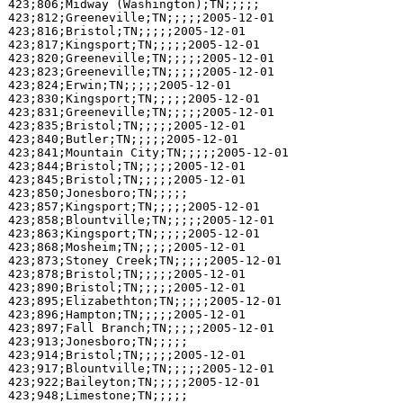
423;806;Midway (Washington);TN;;;;;

423;812;Greeneville;TN;;;;;2005-12-01

423;816;Bristol;TN;;;;;2005-12-01

423;817;Kingsport;TN;;;;;2005-12-01

423;820;Greeneville;TN;;;;;2005-12-01

423;823;Greeneville;TN;;;;;2005-12-01

423;824;Erwin;TN;;;;;2005-12-01

423;830;Kingsport;TN;;;;;2005-12-01

423;831;Greeneville;TN;;;;;2005-12-01

423;835;Bristol;TN;;;;;2005-12-01

423;840;Butler;TN;;;;;2005-12-01

423;841;Mountain City;TN;;;;;2005-12-01

423;844;Bristol;TN;;;;;2005-12-01

423;845;Bristol;TN;;;;;2005-12-01

423;850;Jonesboro;TN;;;;;

423;857;Kingsport;TN;;;;;2005-12-01

423;858;Blountville;TN;;;;;2005-12-01

423;863;Kingsport;TN;;;;;2005-12-01

423;868;Mosheim;TN;;;;;2005-12-01

423;873;Stoney Creek;TN;;;;;2005-12-01

423;878;Bristol;TN;;;;;2005-12-01

423;890;Bristol;TN;;;;;2005-12-01

423;895;Elizabethton;TN;;;;;2005-12-01

423;896;Hampton;TN;;;;;2005-12-01

423;897;Fall Branch;TN;;;;;2005-12-01

423;913;Jonesboro;TN;;;;;

423;914;Bristol;TN;;;;;2005-12-01

423;917;Blountville;TN;;;;;2005-12-01

423;922;Baileyton;TN;;;;;2005-12-01

423;948;Limestone;TN;;;;;
