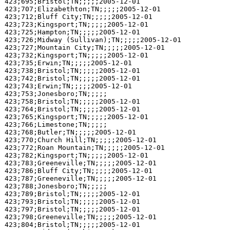
423;695;Bristol;TN;;;;;2005-12-01

423;707;Elizabethton;TN;;;;;2005-12-01

423;712;Bluff City;TN;;;;;2005-12-01

423;723;Kingsport;TN;;;;;2005-12-01

423;725;Hampton;TN;;;;;2005-12-01

423;726;Midway (Sullivan);TN;;;;;2005-12-01

423;727;Mountain City;TN;;;;;2005-12-01

423;732;Kingsport;TN;;;;;2005-12-01

423;735;Erwin;TN;;;;;2005-12-01

423;738;Bristol;TN;;;;;2005-12-01

423;742;Bristol;TN;;;;;2005-12-01

423;743;Erwin;TN;;;;;2005-12-01

423;753;Jonesboro;TN;;;;;

423;758;Bristol;TN;;;;;2005-12-01

423;764;Bristol;TN;;;;;2005-12-01

423;765;Kingsport;TN;;;;;2005-12-01

423;766;Limestone;TN;;;;;

423;768;Butler;TN;;;;;2005-12-01

423;770;Church Hill;TN;;;;;2005-12-01

423;772;Roan Mountain;TN;;;;;2005-12-01

423;782;Kingsport;TN;;;;;2005-12-01

423;783;Greeneville;TN;;;;;2005-12-01

423;786;Bluff City;TN;;;;;2005-12-01

423;787;Greeneville;TN;;;;;2005-12-01

423;788;Jonesboro;TN;;;;;

423;789;Bristol;TN;;;;;2005-12-01

423;793;Bristol;TN;;;;;2005-12-01

423;797;Bristol;TN;;;;;2005-12-01

423;798;Greeneville;TN;;;;;2005-12-01

423;804;Bristol;TN;;;;;2005-12-01
