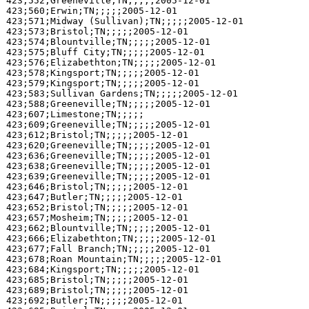
423;552;Greeneville;TN;;;;;2005-12-01

423;560;Erwin;TN;;;;;2005-12-01

423;571;Midway (Sullivan);TN;;;;;2005-12-01

423;573;Bristol;TN;;;;;2005-12-01

423;574;Blountville;TN;;;;;2005-12-01

423;575;Bluff City;TN;;;;;2005-12-01

423;576;Elizabethton;TN;;;;;2005-12-01

423;578;Kingsport;TN;;;;;2005-12-01

423;579;Kingsport;TN;;;;;2005-12-01

423;583;Sullivan Gardens;TN;;;;;2005-12-01

423;588;Greeneville;TN;;;;;2005-12-01

423;607;Limestone;TN;;;;;

423;609;Greeneville;TN;;;;;2005-12-01

423;612;Bristol;TN;;;;;2005-12-01

423;620;Greeneville;TN;;;;;2005-12-01

423;636;Greeneville;TN;;;;;2005-12-01

423;638;Greeneville;TN;;;;;2005-12-01

423;639;Greeneville;TN;;;;;2005-12-01

423;646;Bristol;TN;;;;;2005-12-01

423;647;Butler;TN;;;;;2005-12-01

423;652;Bristol;TN;;;;;2005-12-01

423;657;Mosheim;TN;;;;;2005-12-01

423;662;Blountville;TN;;;;;2005-12-01

423;666;Elizabethton;TN;;;;;2005-12-01

423;677;Fall Branch;TN;;;;;2005-12-01

423;678;Roan Mountain;TN;;;;;2005-12-01

423;684;Kingsport;TN;;;;;2005-12-01

423;685;Bristol;TN;;;;;2005-12-01

423;689;Bristol;TN;;;;;2005-12-01

423;692;Butler;TN;;;;;2005-12-01
