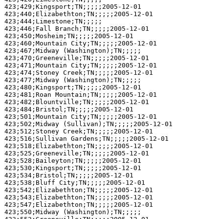
423;429;Kingsport;TN;;;;;2005-12-01

423;440;Elizabethton;TN;;;;;2005-12-01

423;444;Limestone;TN;;;;;

423;446;Fall Branch;TN;;;;;2005-12-01

423;450;Mosheim;TN;;;;;2005-12-01

423;460;Mountain City;TN;;;;;2005-12-01

423;467;Midway (Washington);TN;;;;;

423;470;Greeneville;TN;;;;;2005-12-01

423;471;Mountain City;TN;;;;;2005-12-01

423;474;Stoney Creek;TN;;;;;2005-12-01

423;477;Midway (Washington);TN;;;;;

423;480;Kingsport;TN;;;;;2005-12-01

423;481;Roan Mountain;TN;;;;;2005-12-01

423;482;Blountville;TN;;;;;2005-12-01

423;484;Bristol;TN;;;;;2005-12-01

423;501;Mountain City;TN;;;;;2005-12-01

423;502;Midway (Sullivan);TN;;;;;2005-12-01

423;512;Stoney Creek;TN;;;;;2005-12-01

423;516;Sullivan Gardens;TN;;;;;2005-12-01

423;518;Elizabethton;TN;;;;;2005-12-01

423;525;Greeneville;TN;;;;;2005-12-01

423;528;Baileyton;TN;;;;;2005-12-01

423;530;Kingsport;TN;;;;;2005-12-01

423;534;Bristol;TN;;;;;2005-12-01

423;538;Bluff City;TN;;;;;2005-12-01

423;542;Elizabethton;TN;;;;;2005-12-01

423;543;Elizabethton;TN;;;;;2005-12-01

423;547;Elizabethton;TN;;;;;2005-12-01

423;550;Midway (Washington);TN;;;;;
