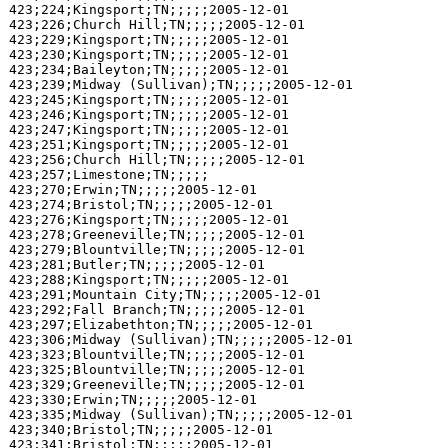
423;224;Kingsport;TN;;;;;2005-12-01

423;226;Church Hill;TN;;;;;2005-12-01

423;229;Kingsport;TN;;;;;2005-12-01

423;230;Kingsport;TN;;;;;2005-12-01

423;234;Baileyton;TN;;;;;2005-12-01

423;239;Midway (Sullivan);TN;;;;;2005-12-01

423;245;Kingsport;TN;;;;;2005-12-01

423;246;Kingsport;TN;;;;;2005-12-01

423;247;Kingsport;TN;;;;;2005-12-01

423;251;Kingsport;TN;;;;;2005-12-01

423;256;Church Hill;TN;;;;;2005-12-01

423;257;Limestone;TN;;;;;

423;270;Erwin;TN;;;;;2005-12-01

423;274;Bristol;TN;;;;;2005-12-01

423;276;Kingsport;TN;;;;;2005-12-01

423;278;Greeneville;TN;;;;;2005-12-01

423;279;Blountville;TN;;;;;2005-12-01

423;281;Butler;TN;;;;;2005-12-01

423;288;Kingsport;TN;;;;;2005-12-01

423;291;Mountain City;TN;;;;;2005-12-01

423;292;Fall Branch;TN;;;;;2005-12-01

423;297;Elizabethton;TN;;;;;2005-12-01

423;306;Midway (Sullivan);TN;;;;;2005-12-01

423;323;Blountville;TN;;;;;2005-12-01

423;325;Blountville;TN;;;;;2005-12-01

423;329;Greeneville;TN;;;;;2005-12-01

423;330;Erwin;TN;;;;;2005-12-01

423;335;Midway (Sullivan);TN;;;;;2005-12-01

423;340;Bristol;TN;;;;;2005-12-01

423;341;Bristol;TN;;;;;2005-12-01
