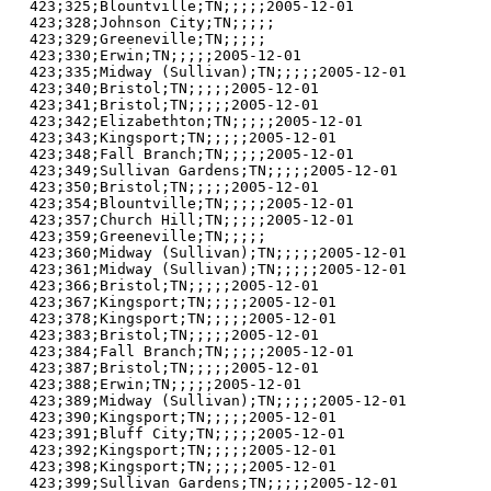
423;325;Blountville;TN;;;;;2005-12-01

423;328;Johnson City;TN;;;;;

423;329;Greeneville;TN;;;;;

423;330;Erwin;TN;;;;;2005-12-01

423;335;Midway (Sullivan);TN;;;;;2005-12-01

423;340;Bristol;TN;;;;;2005-12-01

423;341;Bristol;TN;;;;;2005-12-01

423;342;Elizabethton;TN;;;;;2005-12-01

423;343;Kingsport;TN;;;;;2005-12-01

423;348;Fall Branch;TN;;;;;2005-12-01

423;349;Sullivan Gardens;TN;;;;;2005-12-01

423;350;Bristol;TN;;;;;2005-12-01

423;354;Blountville;TN;;;;;2005-12-01

423;357;Church Hill;TN;;;;;2005-12-01

423;359;Greeneville;TN;;;;;

423;360;Midway (Sullivan);TN;;;;;2005-12-01

423;361;Midway (Sullivan);TN;;;;;2005-12-01

423;366;Bristol;TN;;;;;2005-12-01

423;367;Kingsport;TN;;;;;2005-12-01

423;378;Kingsport;TN;;;;;2005-12-01

423;383;Bristol;TN;;;;;2005-12-01

423;384;Fall Branch;TN;;;;;2005-12-01

423;387;Bristol;TN;;;;;2005-12-01

423;388;Erwin;TN;;;;;2005-12-01

423;389;Midway (Sullivan);TN;;;;;2005-12-01

423;390;Kingsport;TN;;;;;2005-12-01

423;391;Bluff City;TN;;;;;2005-12-01

423;392;Kingsport;TN;;;;;2005-12-01

423;398;Kingsport;TN;;;;;2005-12-01

423;399;Sullivan Gardens;TN;;;;;2005-12-01
