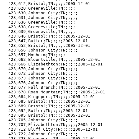
423;612;Bristol;TN;;;;;2005-12-01

423;620;Greeneville;TN;;;;;

423;630;Johnson City;TN;;;;;

423;631;Johnson City;TN;;;;;

423;636;Greeneville;TN;;;;;

423;638;Greeneville;TN;;;;;

423;639;Greeneville;TN;;;;;

423;646;Bristol;TN;;;;;2005-12-01

423;647;Butler;TN;;;;;2005-12-01

423;652;Bristol;TN;;;;;2005-12-01

423;656;Johnson City;TN;;;;;

423;657;Mosheim;TN;;;;;

423;662;Blountville;TN;;;;;2005-12-01

423;666;Elizabethton;TN;;;;;2005-12-01

423;670;Johnson City;TN;;;;;

423;672;Johnson City;TN;;;;;

423;673;Johnson City;TN;;;;;

423;676;Johnson City;TN;;;;;

423;677;Fall Branch;TN;;;;;2005-12-01

423;678;Roan Mountain;TN;;;;;2005-12-01

423;684;Kingsport;TN;;;;;2005-12-01

423;685;Bristol;TN;;;;;2005-12-01

423;689;Bristol;TN;;;;;2005-12-01

423;692;Butler;TN;;;;;2005-12-01

423;695;Bristol;TN;;;;;2005-12-01

423;705;Johnson City;TN;;;;;

423;707;Elizabethton;TN;;;;;2005-12-01

423;712;Bluff City;TN;;;;;2005-12-01

423;722;Johnson City;TN;;;;;

423;723;Kingsport;TN;;;;;2005-12-01
