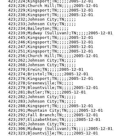
423;224;Kingsport;TN;;;;;2005-12-01

423;226;Church Hill;TN;;;;;2005-12-01

423;229;Kingsport;TN;;;;;2005-12-01

423;230;Kingsport;TN;;;;;2005-12-01

423;232;Johnson City;TN;;;;;

423;233;Johnson City;TN;;;;;

423;234;Baileyton;TN;;;;;

423;239;Midway (Sullivan);TN;;;;;2005-12-01

423;245;Kingsport;TN;;;;;2005-12-01

423;246;Kingsport;TN;;;;;2005-12-01

423;247;Kingsport;TN;;;;;2005-12-01

423;251;Kingsport;TN;;;;;2005-12-01

423;256;Church Hill;TN;;;;;2005-12-01

423;262;Johnson City;TN;;;;;

423;268;Johnson City;TN;;;;;

423;270;Erwin;TN;;;;;2005-12-01

423;274;Bristol;TN;;;;;2005-12-01

423;276;Kingsport;TN;;;;;2005-12-01

423;278;Greeneville;TN;;;;;

423;279;Blountville;TN;;;;;2005-12-01

423;281;Butler;TN;;;;;2005-12-01

423;282;Johnson City;TN;;;;;

423;283;Johnson City;TN;;;;;

423;288;Kingsport;TN;;;;;2005-12-01

423;291;Mountain City;TN;;;;;2005-12-01

423;292;Fall Branch;TN;;;;;2005-12-01

423;297;Elizabethton;TN;;;;;2005-12-01

423;302;Johnson City;TN;;;;;

423;306;Midway (Sullivan);TN;;;;;2005-12-01

423;323;Blountville;TN;;;;;2005-12-01
