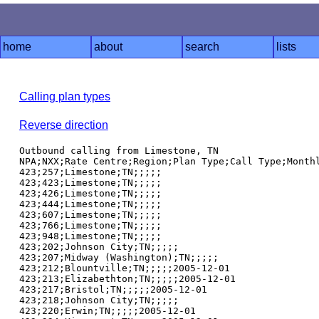
home
about
search
lists
Calling plan types
Reverse direction
Outbound calling from Limestone, TN

NPA;NXX;Rate Centre;Region;Plan Type;Call Type;Monthl
423;257;Limestone;TN;;;;;

423;423;Limestone;TN;;;;;

423;426;Limestone;TN;;;;;

423;444;Limestone;TN;;;;;

423;607;Limestone;TN;;;;;

423;766;Limestone;TN;;;;;

423;948;Limestone;TN;;;;;

423;202;Johnson City;TN;;;;;

423;207;Midway (Washington);TN;;;;;

423;212;Blountville;TN;;;;;2005-12-01

423;213;Elizabethton;TN;;;;;2005-12-01

423;217;Bristol;TN;;;;;2005-12-01

423;218;Johnson City;TN;;;;;

423;220;Erwin;TN;;;;;2005-12-01
