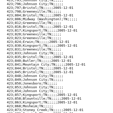
423;795;Johnson City;TN;;;;;

423;796;Johnson City;TN;;;;;

423;797;Bristol;TN;;;;;2005-12-01

423;798;Greeneville;TN;;;;;

423;804;Bristol;TN;;;;;2005-12-01

423;806;Midway (Washington);TN;;;;;

423;812;Greeneville;TN;;;;;

423;816;Bristol;TN;;;;;2005-12-01

423;817;Kingsport;TN;;;;;2005-12-01

423;820;Greeneville;TN;;;;;

423;823;Greeneville;TN;;;;;

423;824;Erwin;TN;;;;;2005-12-01

423;830;Kingsport;TN;;;;;2005-12-01

423;831;Greeneville;TN;;;;;

423;833;Johnson City;TN;;;;;

423;835;Bristol;TN;;;;;2005-12-01

423;840;Butler;TN;;;;;2005-12-01

423;841;Mountain City;TN;;;;;2005-12-01

423;844;Bristol;TN;;;;;2005-12-01

423;845;Bristol;TN;;;;;2005-12-01

423;848;Johnson City;TN;;;;;

423;849;Johnson City;TN;;;;;

423;850;Jonesboro;TN;;;;;

423;853;Johnson City;TN;;;;;

423;854;Johnson City;TN;;;;;

423;857;Kingsport;TN;;;;;2005-12-01

423;858;Blountville;TN;;;;;2005-12-01

423;863;Kingsport;TN;;;;;2005-12-01

423;868;Mosheim;TN;;;;;

423;873;Stoney Creek;TN;;;;;2005-12-01
