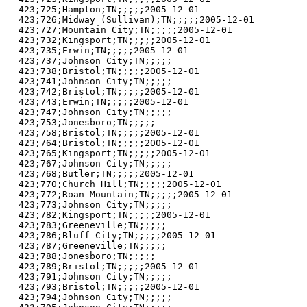
423;725;Hampton;TN;;;;;2005-12-01

423;726;Midway (Sullivan);TN;;;;;2005-12-01

423;727;Mountain City;TN;;;;;2005-12-01

423;732;Kingsport;TN;;;;;2005-12-01

423;735;Erwin;TN;;;;;2005-12-01

423;737;Johnson City;TN;;;;;

423;738;Bristol;TN;;;;;2005-12-01

423;741;Johnson City;TN;;;;;

423;742;Bristol;TN;;;;;2005-12-01

423;743;Erwin;TN;;;;;2005-12-01

423;747;Johnson City;TN;;;;;

423;753;Jonesboro;TN;;;;;

423;758;Bristol;TN;;;;;2005-12-01

423;764;Bristol;TN;;;;;2005-12-01

423;765;Kingsport;TN;;;;;2005-12-01

423;767;Johnson City;TN;;;;;

423;768;Butler;TN;;;;;2005-12-01

423;770;Church Hill;TN;;;;;2005-12-01

423;772;Roan Mountain;TN;;;;;2005-12-01

423;773;Johnson City;TN;;;;;

423;782;Kingsport;TN;;;;;2005-12-01

423;783;Greeneville;TN;;;;;

423;786;Bluff City;TN;;;;;2005-12-01

423;787;Greeneville;TN;;;;;

423;788;Jonesboro;TN;;;;;

423;789;Bristol;TN;;;;;2005-12-01

423;791;Johnson City;TN;;;;;

423;793;Bristol;TN;;;;;2005-12-01

423;794;Johnson City;TN;;;;;
