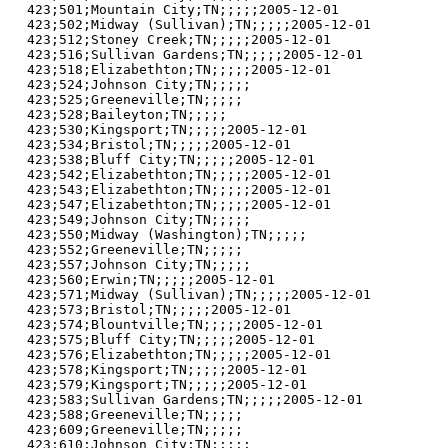
423;501;Mountain City;TN;;;;;2005-12-01

423;502;Midway (Sullivan);TN;;;;;2005-12-01

423;512;Stoney Creek;TN;;;;;2005-12-01

423;516;Sullivan Gardens;TN;;;;;2005-12-01

423;518;Elizabethton;TN;;;;;2005-12-01

423;524;Johnson City;TN;;;;;

423;525;Greeneville;TN;;;;;

423;528;Baileyton;TN;;;;;

423;530;Kingsport;TN;;;;;2005-12-01

423;534;Bristol;TN;;;;;2005-12-01

423;538;Bluff City;TN;;;;;2005-12-01

423;542;Elizabethton;TN;;;;;2005-12-01

423;543;Elizabethton;TN;;;;;2005-12-01

423;547;Elizabethton;TN;;;;;2005-12-01

423;549;Johnson City;TN;;;;;

423;550;Midway (Washington);TN;;;;;

423;552;Greeneville;TN;;;;;

423;557;Johnson City;TN;;;;;

423;560;Erwin;TN;;;;;2005-12-01

423;571;Midway (Sullivan);TN;;;;;2005-12-01

423;573;Bristol;TN;;;;;2005-12-01

423;574;Blountville;TN;;;;;2005-12-01

423;575;Bluff City;TN;;;;;2005-12-01

423;576;Elizabethton;TN;;;;;2005-12-01

423;578;Kingsport;TN;;;;;2005-12-01

423;579;Kingsport;TN;;;;;2005-12-01

423;583;Sullivan Gardens;TN;;;;;2005-12-01

423;588;Greeneville;TN;;;;;

423;609;Greeneville;TN;;;;;

423;610;Johnson City;TN;;;;;
