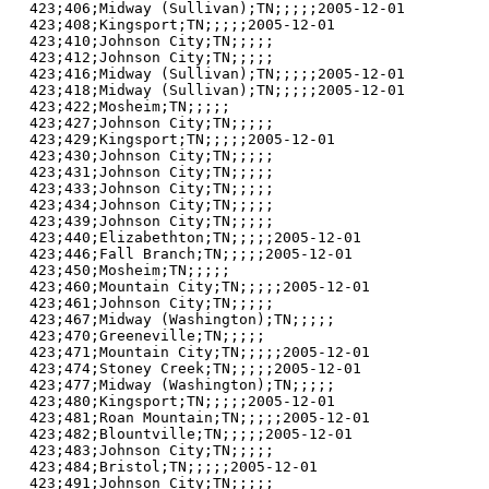
423;406;Midway (Sullivan);TN;;;;;2005-12-01

423;408;Kingsport;TN;;;;;2005-12-01

423;410;Johnson City;TN;;;;;

423;412;Johnson City;TN;;;;;

423;416;Midway (Sullivan);TN;;;;;2005-12-01

423;418;Midway (Sullivan);TN;;;;;2005-12-01

423;422;Mosheim;TN;;;;;

423;427;Johnson City;TN;;;;;

423;429;Kingsport;TN;;;;;2005-12-01

423;430;Johnson City;TN;;;;;

423;431;Johnson City;TN;;;;;

423;433;Johnson City;TN;;;;;

423;434;Johnson City;TN;;;;;

423;439;Johnson City;TN;;;;;

423;440;Elizabethton;TN;;;;;2005-12-01

423;446;Fall Branch;TN;;;;;2005-12-01

423;450;Mosheim;TN;;;;;

423;460;Mountain City;TN;;;;;2005-12-01

423;461;Johnson City;TN;;;;;

423;467;Midway (Washington);TN;;;;;

423;470;Greeneville;TN;;;;;

423;471;Mountain City;TN;;;;;2005-12-01

423;474;Stoney Creek;TN;;;;;2005-12-01

423;477;Midway (Washington);TN;;;;;

423;480;Kingsport;TN;;;;;2005-12-01

423;481;Roan Mountain;TN;;;;;2005-12-01

423;482;Blountville;TN;;;;;2005-12-01

423;483;Johnson City;TN;;;;;

423;484;Bristol;TN;;;;;2005-12-01

423;491;Johnson City;TN;;;;;
