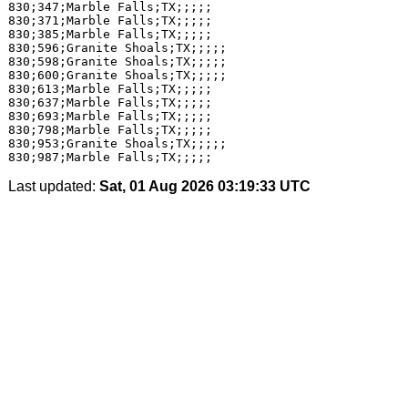
830;347;Marble Falls;TX;;;;;

830;371;Marble Falls;TX;;;;;

830;385;Marble Falls;TX;;;;;

830;596;Granite Shoals;TX;;;;;

830;598;Granite Shoals;TX;;;;;

830;600;Granite Shoals;TX;;;;;

830;613;Marble Falls;TX;;;;;

830;637;Marble Falls;TX;;;;;

830;693;Marble Falls;TX;;;;;

830;798;Marble Falls;TX;;;;;

830;953;Granite Shoals;TX;;;;;

Last updated:
Sat, 01 Aug 2026 03:19:33 UTC