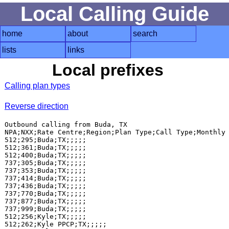
Local Calling Guide
home
about
search
lists
links
Local prefixes
Calling plan types
Reverse direction
Outbound calling from Buda, TX

NPA;NXX;Rate Centre;Region;Plan Type;Call Type;Monthly 
512;295;Buda;TX;;;;;

512;361;Buda;TX;;;;;

512;400;Buda;TX;;;;;

737;305;Buda;TX;;;;;

737;353;Buda;TX;;;;;

737;414;Buda;TX;;;;;

737;436;Buda;TX;;;;;

737;770;Buda;TX;;;;;

737;877;Buda;TX;;;;;

737;999;Buda;TX;;;;;

512;256;Kyle;TX;;;;;

512;262;Kyle PPCP;TX;;;;;
