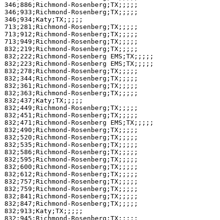
346;886;Richmond-Rosenberg;TX;;;;;

346;933;Richmond-Rosenberg;TX;;;;;

346;934;Katy;TX;;;;;

713;281;Richmond-Rosenberg;TX;;;;;

713;912;Richmond-Rosenberg;TX;;;;;

713;949;Richmond-Rosenberg;TX;;;;;

832;219;Richmond-Rosenberg;TX;;;;;

832;222;Richmond-Rosenberg EMS;TX;;;;;

832;223;Richmond-Rosenberg EMS;TX;;;;;

832;278;Richmond-Rosenberg;TX;;;;;

832;344;Richmond-Rosenberg;TX;;;;;

832;361;Richmond-Rosenberg;TX;;;;;

832;363;Richmond-Rosenberg;TX;;;;;

832;437;Katy;TX;;;;;

832;449;Richmond-Rosenberg;TX;;;;;

832;451;Richmond-Rosenberg;TX;;;;;

832;471;Richmond-Rosenberg EMS;TX;;;;;

832;490;Richmond-Rosenberg;TX;;;;;

832;520;Richmond-Rosenberg;TX;;;;;

832;535;Richmond-Rosenberg;TX;;;;;

832;586;Richmond-Rosenberg;TX;;;;;

832;595;Richmond-Rosenberg;TX;;;;;

832;600;Richmond-Rosenberg;TX;;;;;

832;612;Richmond-Rosenberg;TX;;;;;

832;757;Richmond-Rosenberg;TX;;;;;

832;759;Richmond-Rosenberg;TX;;;;;

832;841;Richmond-Rosenberg;TX;;;;;

832;847;Richmond-Rosenberg;TX;;;;;

832;913;Katy;TX;;;;;

832;945;Richmond-Rosenberg;TX;;;;;
