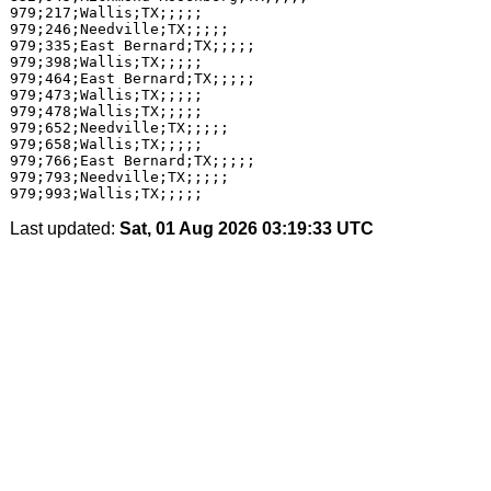
979;217;Wallis;TX;;;;;

979;246;Needville;TX;;;;;

979;335;East Bernard;TX;;;;;

979;398;Wallis;TX;;;;;

979;464;East Bernard;TX;;;;;

979;473;Wallis;TX;;;;;

979;478;Wallis;TX;;;;;

979;652;Needville;TX;;;;;

979;658;Wallis;TX;;;;;

979;766;East Bernard;TX;;;;;

979;793;Needville;TX;;;;;

Last updated:
Sat, 01 Aug 2026 03:19:33 UTC