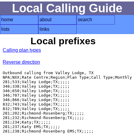
Local Calling Guide
home
about
search
lists
links
Local prefixes
Calling plan types
Reverse direction
Outbound calling from Valley Lodge, TX

NPA;NXX;Rate Centre;Region;Plan Type;Call Type;Monthly 
281;533;Valley Lodge;TX;;;;;

346;338;Valley Lodge;TX;;;;;

346;650;Valley Lodge;TX;;;;;

346;707;Valley Lodge;TX;;;;;

346;866;Valley Lodge;TX;;;;;

832;743;Valley Lodge;TX;;;;;

832;789;Valley Lodge;TX;;;;;

281;202;Richmond-Rosenberg;TX;;;;;

281;232;Richmond-Rosenberg;TX;;;;;

281;234;Katy;TX;;;;;

281;237;Katy EMS;TX;;;;;

281;238;Richmond-Rosenberg EMS;TX;;;;;
