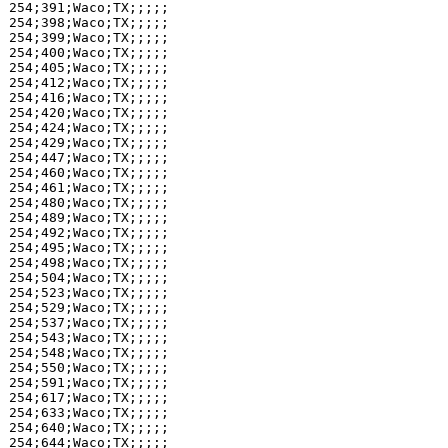
254;391;Waco;TX;;;;;

254;398;Waco;TX;;;;;

254;399;Waco;TX;;;;;

254;400;Waco;TX;;;;;

254;405;Waco;TX;;;;;

254;412;Waco;TX;;;;;

254;416;Waco;TX;;;;;

254;420;Waco;TX;;;;;

254;424;Waco;TX;;;;;

254;429;Waco;TX;;;;;

254;447;Waco;TX;;;;;

254;460;Waco;TX;;;;;

254;461;Waco;TX;;;;;

254;480;Waco;TX;;;;;

254;489;Waco;TX;;;;;

254;492;Waco;TX;;;;;

254;495;Waco;TX;;;;;

254;498;Waco;TX;;;;;

254;504;Waco;TX;;;;;

254;523;Waco;TX;;;;;

254;529;Waco;TX;;;;;

254;537;Waco;TX;;;;;

254;543;Waco;TX;;;;;

254;548;Waco;TX;;;;;

254;550;Waco;TX;;;;;

254;591;Waco;TX;;;;;

254;617;Waco;TX;;;;;

254;633;Waco;TX;;;;;

254;640;Waco;TX;;;;;

254;644;Waco;TX;;;;;
