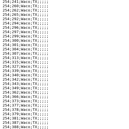
254;241;Waco;TX;;;;;

254;260;Waco;TX;;;;;

254;262;Waco;TX;;;;;

254;265;Waco;TX;;;;;

254;292;Waco;TX;;;;;

254;294;Waco;TX;;;;;

254;296;Waco;TX;;;;;

254;297;Waco;TX;;;;;

254;299;Waco;TX;;;;;

254;300;Waco;TX;;;;;

254;301;Waco;TX;;;;;

254;304;Waco;TX;;;;;

254;307;Waco;TX;;;;;

254;313;Waco;TX;;;;;

254;315;Waco;TX;;;;;

254;327;Waco;TX;;;;;

254;339;Waco;TX;;;;;

254;340;Waco;TX;;;;;

254;342;Waco;TX;;;;;

254;343;Waco;TX;;;;;

254;349;Waco;TX;;;;;

254;362;Waco;TX;;;;;

254;366;Waco;TX;;;;;

254;373;Waco;TX;;;;;

254;377;Waco;TX;;;;;

254;378;Waco;TX;;;;;

254;379;Waco;TX;;;;;

254;381;Waco;TX;;;;;

254;387;Waco;TX;;;;;

254;388;Waco;TX;;;;;
