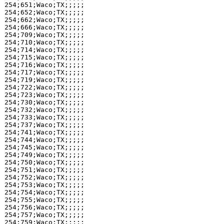
254;651;Waco;TX;;;;;

254;652;Waco;TX;;;;;

254;662;Waco;TX;;;;;

254;666;Waco;TX;;;;;

254;709;Waco;TX;;;;;

254;710;Waco;TX;;;;;

254;714;Waco;TX;;;;;

254;715;Waco;TX;;;;;

254;716;Waco;TX;;;;;

254;717;Waco;TX;;;;;

254;719;Waco;TX;;;;;

254;722;Waco;TX;;;;;

254;723;Waco;TX;;;;;

254;730;Waco;TX;;;;;

254;732;Waco;TX;;;;;

254;733;Waco;TX;;;;;

254;737;Waco;TX;;;;;

254;741;Waco;TX;;;;;

254;744;Waco;TX;;;;;

254;745;Waco;TX;;;;;

254;749;Waco;TX;;;;;

254;750;Waco;TX;;;;;

254;751;Waco;TX;;;;;

254;752;Waco;TX;;;;;

254;753;Waco;TX;;;;;

254;754;Waco;TX;;;;;

254;755;Waco;TX;;;;;

254;756;Waco;TX;;;;;

254;757;Waco;TX;;;;;

254;759;Waco;TX;;;;;
