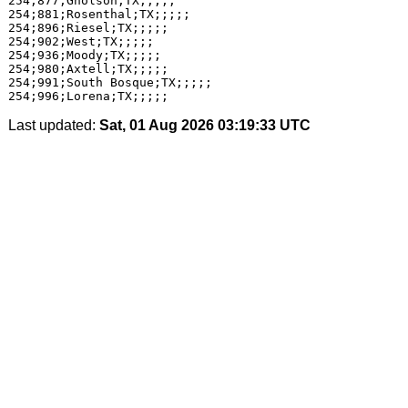
254;877;Gholson;TX;;;;;

254;881;Rosenthal;TX;;;;;

254;896;Riesel;TX;;;;;

254;902;West;TX;;;;;

254;936;Moody;TX;;;;;

254;980;Axtell;TX;;;;;

254;991;South Bosque;TX;;;;;

Last updated:
Sat, 01 Aug 2026 03:19:33 UTC