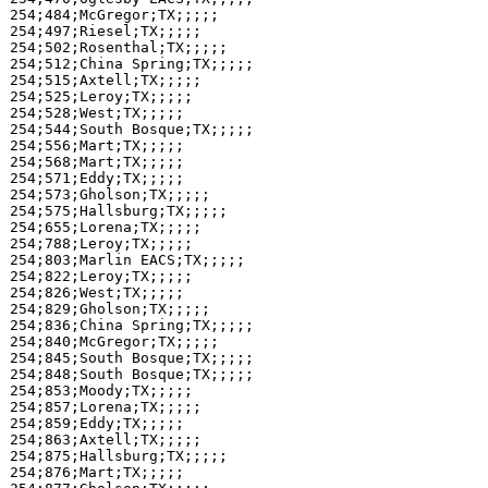
254;484;McGregor;TX;;;;;

254;497;Riesel;TX;;;;;

254;502;Rosenthal;TX;;;;;

254;512;China Spring;TX;;;;;

254;515;Axtell;TX;;;;;

254;525;Leroy;TX;;;;;

254;528;West;TX;;;;;

254;544;South Bosque;TX;;;;;

254;556;Mart;TX;;;;;

254;568;Mart;TX;;;;;

254;571;Eddy;TX;;;;;

254;573;Gholson;TX;;;;;

254;575;Hallsburg;TX;;;;;

254;655;Lorena;TX;;;;;

254;788;Leroy;TX;;;;;

254;803;Marlin EACS;TX;;;;;

254;822;Leroy;TX;;;;;

254;826;West;TX;;;;;

254;829;Gholson;TX;;;;;

254;836;China Spring;TX;;;;;

254;840;McGregor;TX;;;;;

254;845;South Bosque;TX;;;;;

254;848;South Bosque;TX;;;;;

254;853;Moody;TX;;;;;

254;857;Lorena;TX;;;;;

254;859;Eddy;TX;;;;;

254;863;Axtell;TX;;;;;

254;875;Hallsburg;TX;;;;;

254;876;Mart;TX;;;;;
