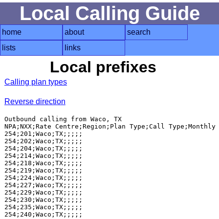
Local Calling Guide
home
about
search
lists
links
Local prefixes
Calling plan types
Reverse direction
Outbound calling from Waco, TX

NPA;NXX;Rate Centre;Region;Plan Type;Call Type;Monthly 
254;201;Waco;TX;;;;;

254;202;Waco;TX;;;;;

254;204;Waco;TX;;;;;

254;214;Waco;TX;;;;;

254;218;Waco;TX;;;;;

254;219;Waco;TX;;;;;

254;224;Waco;TX;;;;;

254;227;Waco;TX;;;;;

254;229;Waco;TX;;;;;

254;230;Waco;TX;;;;;

254;235;Waco;TX;;;;;

254;240;Waco;TX;;;;;
