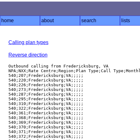
home
about
search
lists
Calling plan types
Reverse direction
Outbound calling from Fredericksburg, VA

NPA;NXX;Rate Centre;Region;Plan Type;Call Type;Monthl
540;207;Fredericksburg;VA;;;;;

540;220;Fredericksburg;VA;;;;;

540;226;Fredericksburg;VA;;;;;

540;273;Fredericksburg;VA;;;;;

540;287;Fredericksburg;VA;;;;;

540;295;Fredericksburg;VA;;;;;

540;310;Fredericksburg;VA;;;;;

540;322;Fredericksburg;VA;;;;;

540;361;Fredericksburg;VA;;;;;

540;368;Fredericksburg;VA;;;;;

540;369;Fredericksburg;VA;;;;;

540;370;Fredericksburg;VA;;;;;

540;371;Fredericksburg;VA;;;;;

540;372;Fredericksburg;VA;;;;;
