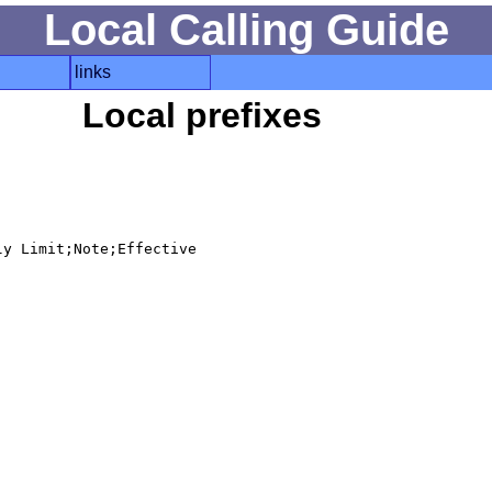
Local Calling Guide
links
Local prefixes
y Limit;Note;Effective
