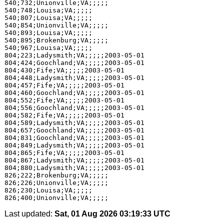
540;732;Unionville;VA;;;;;

540;748;Louisa;VA;;;;;

540;807;Louisa;VA;;;;;

540;854;Unionville;VA;;;;;

540;893;Louisa;VA;;;;;

540;895;Brokenburg;VA;;;;;

540;967;Louisa;VA;;;;;

804;223;Ladysmith;VA;;;;;2003-05-01

804;424;Goochland;VA;;;;;2003-05-01

804;430;Fife;VA;;;;;2003-05-01

804;448;Ladysmith;VA;;;;;2003-05-01

804;457;Fife;VA;;;;;2003-05-01

804;460;Goochland;VA;;;;;2003-05-01

804;552;Fife;VA;;;;;2003-05-01

804;556;Goochland;VA;;;;;2003-05-01

804;582;Fife;VA;;;;;2003-05-01

804;589;Ladysmith;VA;;;;;2003-05-01

804;657;Goochland;VA;;;;;2003-05-01

804;831;Goochland;VA;;;;;2003-05-01

804;849;Ladysmith;VA;;;;;2003-05-01

804;865;Fife;VA;;;;;2003-05-01

804;867;Ladysmith;VA;;;;;2003-05-01

804;880;Ladysmith;VA;;;;;2003-05-01

826;222;Brokenburg;VA;;;;;

826;226;Unionville;VA;;;;;

826;230;Louisa;VA;;;;;

Last updated:
Sat, 01 Aug 2026 03:19:33 UTC