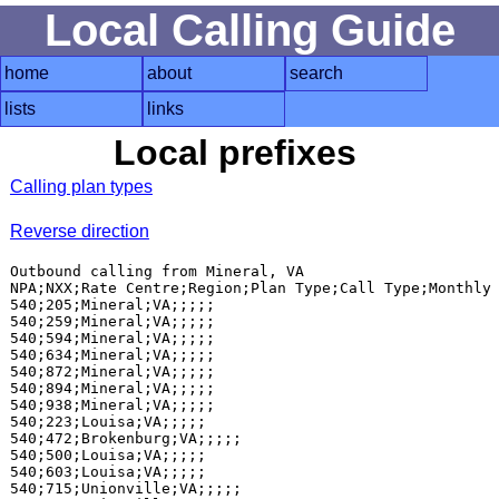
Local Calling Guide
home
about
search
lists
links
Local prefixes
Calling plan types
Reverse direction
Outbound calling from Mineral, VA

NPA;NXX;Rate Centre;Region;Plan Type;Call Type;Monthly 
540;205;Mineral;VA;;;;;

540;259;Mineral;VA;;;;;

540;594;Mineral;VA;;;;;

540;634;Mineral;VA;;;;;

540;872;Mineral;VA;;;;;

540;894;Mineral;VA;;;;;

540;938;Mineral;VA;;;;;

540;223;Louisa;VA;;;;;

540;472;Brokenburg;VA;;;;;

540;500;Louisa;VA;;;;;

540;603;Louisa;VA;;;;;

540;715;Unionville;VA;;;;;
