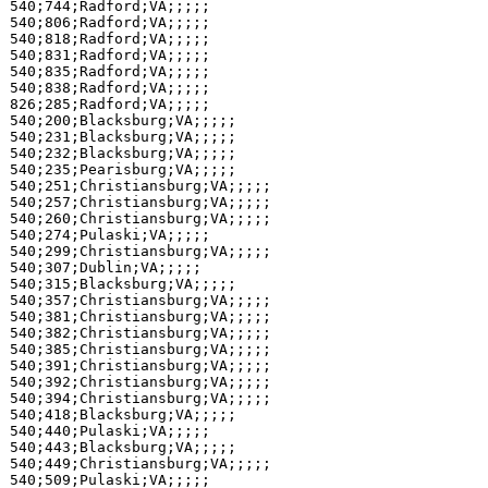
540;744;Radford;VA;;;;;

540;806;Radford;VA;;;;;

540;818;Radford;VA;;;;;

540;831;Radford;VA;;;;;

540;835;Radford;VA;;;;;

540;838;Radford;VA;;;;;

826;285;Radford;VA;;;;;

540;200;Blacksburg;VA;;;;;

540;231;Blacksburg;VA;;;;;

540;232;Blacksburg;VA;;;;;

540;235;Pearisburg;VA;;;;;

540;251;Christiansburg;VA;;;;;

540;257;Christiansburg;VA;;;;;

540;260;Christiansburg;VA;;;;;

540;274;Pulaski;VA;;;;;

540;299;Christiansburg;VA;;;;;

540;307;Dublin;VA;;;;;

540;315;Blacksburg;VA;;;;;

540;357;Christiansburg;VA;;;;;

540;381;Christiansburg;VA;;;;;

540;382;Christiansburg;VA;;;;;

540;385;Christiansburg;VA;;;;;

540;391;Christiansburg;VA;;;;;

540;392;Christiansburg;VA;;;;;

540;394;Christiansburg;VA;;;;;

540;418;Blacksburg;VA;;;;;

540;440;Pulaski;VA;;;;;

540;443;Blacksburg;VA;;;;;

540;449;Christiansburg;VA;;;;;

540;509;Pulaski;VA;;;;;
