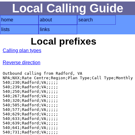
Local Calling Guide
home
about
search
lists
links
Local prefixes
Calling plan types
Reverse direction
Outbound calling from Radford, VA

NPA;NXX;Rate Centre;Region;Plan Type;Call Type;Monthly 
540;230;Radford;VA;;;;;

540;239;Radford;VA;;;;;

540;250;Radford;VA;;;;;

540;267;Radford;VA;;;;;

540;320;Radford;VA;;;;;

540;505;Radford;VA;;;;;

540;577;Radford;VA;;;;;

540;629;Radford;VA;;;;;

540;633;Radford;VA;;;;;

540;639;Radford;VA;;;;;

540;641;Radford;VA;;;;;

540;731;Radford;VA;;;;;
