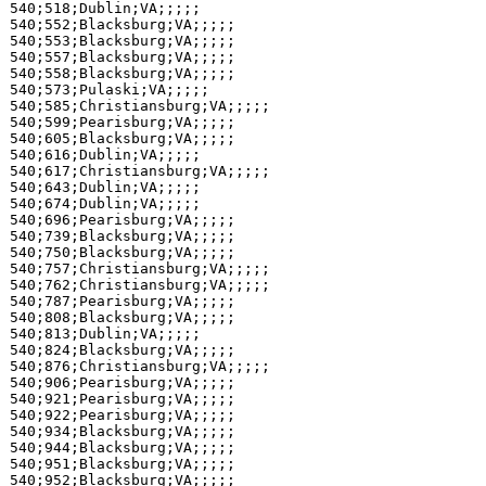
540;518;Dublin;VA;;;;;

540;552;Blacksburg;VA;;;;;

540;553;Blacksburg;VA;;;;;

540;557;Blacksburg;VA;;;;;

540;558;Blacksburg;VA;;;;;

540;573;Pulaski;VA;;;;;

540;585;Christiansburg;VA;;;;;

540;599;Pearisburg;VA;;;;;

540;605;Blacksburg;VA;;;;;

540;616;Dublin;VA;;;;;

540;617;Christiansburg;VA;;;;;

540;643;Dublin;VA;;;;;

540;674;Dublin;VA;;;;;

540;696;Pearisburg;VA;;;;;

540;739;Blacksburg;VA;;;;;

540;750;Blacksburg;VA;;;;;

540;757;Christiansburg;VA;;;;;

540;762;Christiansburg;VA;;;;;

540;787;Pearisburg;VA;;;;;

540;808;Blacksburg;VA;;;;;

540;813;Dublin;VA;;;;;

540;824;Blacksburg;VA;;;;;

540;876;Christiansburg;VA;;;;;

540;906;Pearisburg;VA;;;;;

540;921;Pearisburg;VA;;;;;

540;922;Pearisburg;VA;;;;;

540;934;Blacksburg;VA;;;;;

540;944;Blacksburg;VA;;;;;

540;951;Blacksburg;VA;;;;;

540;952;Blacksburg;VA;;;;;
