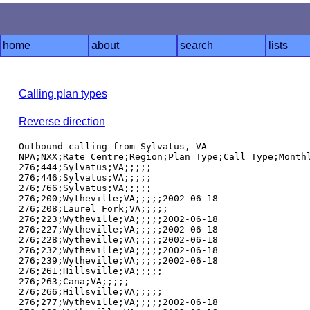
home
about
search
lists
Calling plan types
Reverse direction
Outbound calling from Sylvatus, VA

NPA;NXX;Rate Centre;Region;Plan Type;Call Type;Monthl
276;444;Sylvatus;VA;;;;;

276;446;Sylvatus;VA;;;;;

276;766;Sylvatus;VA;;;;;

276;200;Wytheville;VA;;;;;2002-06-18

276;208;Laurel Fork;VA;;;;;

276;223;Wytheville;VA;;;;;2002-06-18

276;227;Wytheville;VA;;;;;2002-06-18

276;228;Wytheville;VA;;;;;2002-06-18

276;232;Wytheville;VA;;;;;2002-06-18

276;239;Wytheville;VA;;;;;2002-06-18

276;261;Hillsville;VA;;;;;

276;263;Cana;VA;;;;;

276;266;Hillsville;VA;;;;;

276;277;Wytheville;VA;;;;;2002-06-18
