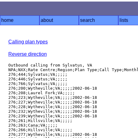
home
about
search
lists
Calling plan types
Reverse direction
Outbound calling from Sylvatus, VA

NPA;NXX;Rate Centre;Region;Plan Type;Call Type;Monthl
276;444;Sylvatus;VA;;;;;

276;446;Sylvatus;VA;;;;;

276;766;Sylvatus;VA;;;;;

276;200;Wytheville;VA;;;;;2002-06-18

276;208;Laurel Fork;VA;;;;;

276;223;Wytheville;VA;;;;;2002-06-18

276;227;Wytheville;VA;;;;;2002-06-18

276;228;Wytheville;VA;;;;;2002-06-18

276;232;Wytheville;VA;;;;;2002-06-18

276;239;Wytheville;VA;;;;;2002-06-18

276;261;Hillsville;VA;;;;;

276;263;Cana;VA;;;;;

276;266;Hillsville;VA;;;;;

276;277;Wytheville;VA;;;;;2002-06-18
