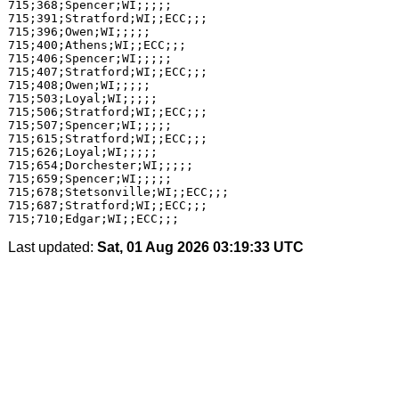
715;368;Spencer;WI;;;;;

715;391;Stratford;WI;;ECC;;;

715;396;Owen;WI;;;;;

715;400;Athens;WI;;ECC;;;

715;406;Spencer;WI;;;;;

715;407;Stratford;WI;;ECC;;;

715;408;Owen;WI;;;;;

715;503;Loyal;WI;;;;;

715;506;Stratford;WI;;ECC;;;

715;507;Spencer;WI;;;;;

715;615;Stratford;WI;;ECC;;;

715;626;Loyal;WI;;;;;

715;654;Dorchester;WI;;;;;

715;659;Spencer;WI;;;;;

715;678;Stetsonville;WI;;ECC;;;

715;687;Stratford;WI;;ECC;;;

Last updated:
Sat, 01 Aug 2026 03:19:33 UTC