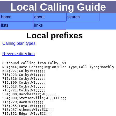
Local Calling Guide
home
about
search
lists
links
Local prefixes
Calling plan types
Reverse direction
Outbound calling from Colby, WI

NPA;NXX;Rate Centre;Region;Plan Type;Call Type;Monthly 
534;227;Colby;WI;;;;;

715;223;Colby;WI;;;;;

715;316;Colby;WI;;;;;

715;390;Colby;WI;;;;;

715;613;Colby;WI;;;;;

715;721;Colby;WI;;;;;

534;300;Dorchester;WI;;;;;

534;999;Stetsonville;WI;;ECC;;;

715;229;Owen;WI;;;;;

715;255;Loyal;WI;;;;;

715;257;Athens;WI;;ECC;;;

715;352;Edgar;WI;;ECC;;;
