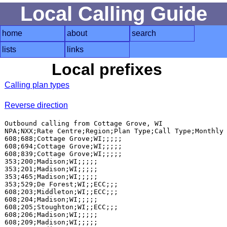
Local Calling Guide
home
about
search
lists
links
Local prefixes
Calling plan types
Reverse direction
Outbound calling from Cottage Grove, WI

NPA;NXX;Rate Centre;Region;Plan Type;Call Type;Monthly 
608;688;Cottage Grove;WI;;;;;

608;694;Cottage Grove;WI;;;;;

608;839;Cottage Grove;WI;;;;;

353;200;Madison;WI;;;;;

353;201;Madison;WI;;;;;

353;465;Madison;WI;;;;;

353;529;De Forest;WI;;ECC;;;

608;203;Middleton;WI;;ECC;;;

608;204;Madison;WI;;;;;

608;205;Stoughton;WI;;ECC;;;

608;206;Madison;WI;;;;;

608;209;Madison;WI;;;;;
