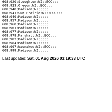
608;920;Stoughton;WI;;ECC;;;

608;923;Oregon;WI;;ECC;;;

608;940;Madison;WI;;;;;

608;941;Sun Prairie;WI;;ECC;;;

608;949;Madison;WI;;;;;

608;957;Madison;WI;;;;;

608;960;Madison;WI;;;;;

608;961;Madison;WI;;;;;

608;977;Madison;WI;;;;;

608;978;Marshall;WI;;ECC;;;

608;982;Madison;WI;;;;;

608;984;Madison;WI;;;;;

608;997;Waunakee;WI;;ECC;;;

Last updated:
Sat, 01 Aug 2026 03:19:33 UTC