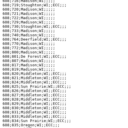
608;716;Madison;WI;;;;;

608;719;Stoughton;WI;;ECC;;;

608;720;Madison;WI;;;;;

608;721;Madison;WI;;;;;

608;722;Madison;WI;;;;;

608;729;Madison;WI;;;;;

608;730;Stoughton;WI;;ECC;;;

608;733;Madison;WI;;;;;

608;740;Madison;WI;;;;;

608;764;Deerfield;WI;;ECC;;;

608;770;Madison;WI;;;;;

608;772;Madison;WI;;;;;

608;800;Madison;WI;;;;;

608;801;De Forest;WI;;ECC;;;

608;807;Madison;WI;;;;;

608;817;Madison;WI;;;;;

608;819;Madison;WI;;;;;

608;820;Middleton;WI;;ECC;;;

608;821;Middleton;WI;;ECC;;;

608;824;Middleton;WI;;ECC;;;

608;825;Sun Prairie;WI;;ECC;;;

608;826;Middleton;WI;;ECC;;;

608;827;Middleton;WI;;ECC;;;

608;828;Middleton;WI;;ECC;;;

608;829;Middleton;WI;;ECC;;;

608;830;Middleton;WI;;ECC;;;

608;831;Middleton;WI;;ECC;;;

608;833;Middleton;WI;;ECC;;;

608;834;Sun Prairie;WI;;ECC;;;

608;835;Oregon;WI;;ECC;;;
