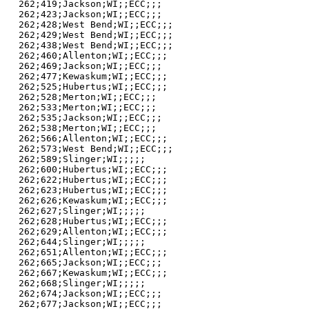
262;419;Jackson;WI;;ECC;;;

262;423;Jackson;WI;;ECC;;;

262;428;West Bend;WI;;ECC;;;

262;429;West Bend;WI;;ECC;;;

262;438;West Bend;WI;;ECC;;;

262;460;Allenton;WI;;ECC;;;

262;469;Jackson;WI;;ECC;;;

262;477;Kewaskum;WI;;ECC;;;

262;525;Hubertus;WI;;ECC;;;

262;528;Merton;WI;;ECC;;;

262;533;Merton;WI;;ECC;;;

262;535;Jackson;WI;;ECC;;;

262;538;Merton;WI;;ECC;;;

262;566;Allenton;WI;;ECC;;;

262;573;West Bend;WI;;ECC;;;

262;589;Slinger;WI;;;;;

262;600;Hubertus;WI;;ECC;;;

262;622;Hubertus;WI;;ECC;;;

262;623;Hubertus;WI;;ECC;;;

262;626;Kewaskum;WI;;ECC;;;

262;627;Slinger;WI;;;;;

262;628;Hubertus;WI;;ECC;;;

262;629;Allenton;WI;;ECC;;;

262;644;Slinger;WI;;;;;

262;651;Allenton;WI;;ECC;;;

262;665;Jackson;WI;;ECC;;;

262;667;Kewaskum;WI;;ECC;;;

262;668;Slinger;WI;;;;;

262;674;Jackson;WI;;ECC;;;

262;677;Jackson;WI;;ECC;;;
