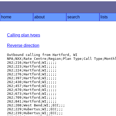
home
about
search
lists
Calling plan types
Reverse direction
Outbound calling from Hartford, WI

NPA;NXX;Rate Centre;Region;Plan Type;Call Type;Monthl
262;216;Hartford;WI;;;;;

262;223;Hartford;WI;;;;;

262;224;Hartford;WI;;;;;

262;276;Hartford;WI;;;;;

262;397;Hartford;WI;;;;;

262;430;Hartford;WI;;;;;

262;457;Hartford;WI;;;;;

262;670;Hartford;WI;;;;;

262;673;Hartford;WI;;;;;

262;709;Hartford;WI;;;;;

262;841;Hartford;WI;;;;;

262;208;West Bend;WI;;ECC;;;

262;229;Hubertus;WI;;ECC;;;

262;239;Hubertus;WI;;ECC;;;
