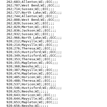
262;683;Allenton;WI;;ECC;;;

262;707;West Bend;WI;;ECC;;;

262;714;Sussex;WI;;ECC;;;

262;727;North Lake;WI;;ECC;;;

262;744;Allenton;WI;;ECC;;;

262;808;West Bend;WI;;ECC;;;

262;820;Sussex;WI;;ECC;;;

262;829;Merton;WI;;ECC;;;

262;836;Jackson;WI;;ECC;;;

262;932;Sussex;WI;;ECC;;;

262;966;North Lake;WI;;ECC;;;

920;212;Mayville;WI;;ECC;;;

920;214;Mayville;WI;;ECC;;;

920;276;Theresa;WI;;ECC;;;

920;315;Hustisford;WI;;ECC;;;

920;349;Hustisford;WI;;ECC;;;

920;353;Theresa;WI;;ECC;;;

920;355;Mapleton;WI;;ECC;;;

920;368;Neosho;WI;;;;;

920;387;Mayville;WI;;ECC;;;

920;474;Mapleton;WI;;ECC;;;

920;485;Horicon;WI;;ECC;;;

920;488;Theresa;WI;;ECC;;;

920;537;Horicon;WI;;ECC;;;

920;546;Hustisford;WI;;ECC;;;

920;625;Neosho;WI;;;;;

920;643;Horicon;WI;;ECC;;;

920;644;Mayville;WI;;ECC;;;

920;653;Mapleton;WI;;ECC;;;

920;656;Neosho;WI;;;;;
