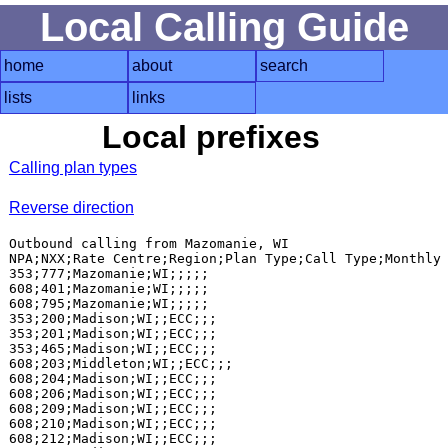
Local Calling Guide
home
about
search
lists
links
Local prefixes
Calling plan types
Reverse direction
Outbound calling from Mazomanie, WI

NPA;NXX;Rate Centre;Region;Plan Type;Call Type;Monthly 
353;777;Mazomanie;WI;;;;;

608;401;Mazomanie;WI;;;;;

608;795;Mazomanie;WI;;;;;

353;200;Madison;WI;;ECC;;;

353;201;Madison;WI;;ECC;;;

353;465;Madison;WI;;ECC;;;

608;203;Middleton;WI;;ECC;;;

608;204;Madison;WI;;ECC;;;

608;206;Madison;WI;;ECC;;;

608;209;Madison;WI;;ECC;;;

608;210;Madison;WI;;ECC;;;

608;212;Madison;WI;;ECC;;;
