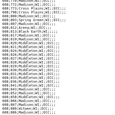
608;770;Madison;WI;;ECC;;;

608;772;Madison;WI;;ECC;;;

608;773;Cross Plains;WI;;ECC;;;

608;798;Cross Plains;WI;;ECC;;;

608;800;Madison;WI;;ECC;;;

608;803;Spring Green;WI;;ECC;;;

608;807;Madison;WI;;ECC;;;

608;812;Arena;WI;;ECC;;;

608;813;Black Earth;WI;;;;;

608;817;Madison;WI;;ECC;;;

608;819;Madison;WI;;ECC;;;

608;820;Middleton;WI;;ECC;;;

608;821;Middleton;WI;;ECC;;;

608;824;Middleton;WI;;ECC;;;

608;826;Middleton;WI;;ECC;;;

608;827;Middleton;WI;;ECC;;;

608;828;Middleton;WI;;ECC;;;

608;829;Middleton;WI;;ECC;;;

608;830;Middleton;WI;;ECC;;;

608;831;Middleton;WI;;ECC;;;

608;833;Middleton;WI;;ECC;;;

608;836;Middleton;WI;;ECC;;;

608;841;Middleton;WI;;ECC;;;

608;843;Madison;WI;;ECC;;;

608;852;Madison;WI;;ECC;;;

608;858;Middleton;WI;;ECC;;;

608;866;Madison;WI;;ECC;;;

608;867;Madison;WI;;ECC;;;

608;880;Witwen;WI;;ECC;;;

608;886;Madison;WI;;ECC;;;
