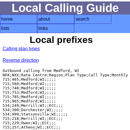
Local Calling Guide
home
about
search
lists
links
Local prefixes
Calling plan types
Reverse direction
Outbound calling from Medford, WI

NPA;NXX;Rate Centre;Region;Plan Type;Call Type;Monthly 
715;465;Medford;WI;;;;;

715;560;Medford;WI;;;;;

715;748;Medford;WI;;;;;

715;753;Medford;WI;;;;;

715;785;Medford;WI;;;;;

715;965;Medford;WI;;;;;

534;249;Merrill;WI;;ECC;;;

534;300;Dorchester;WI;;;;;

534;999;Stetsonville;WI;;;;;

715;218;Merrill;WI;;ECC;;;

715;229;Owen;WI;;ECC;;;

715;257;Athens;WI;;ECC;;;
