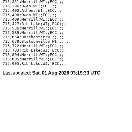
715;351;Merrill;WI;;ECC;;;

715;396;Owen;WI;;ECC;;;

715;400;Athens;WI;;ECC;;;

715;408;Owen;WI;;ECC;;;

715;409;Merrill;WI;;ECC;;;

715;427;Rib Lake;WI;;ECC;;;

715;536;Merrill;WI;;ECC;;;

715;539;Merrill;WI;;ECC;;;

715;654;Dorchester;WI;;;;;

715;678;Stetsonville;WI;;;;;

715;722;Merrill;WI;;ECC;;;

715;783;Rib Lake;WI;;ECC;;;

715;804;Merrill;WI;;ECC;;;

715;805;Merrill;WI;;ECC;;;

Last updated:
Sat, 01 Aug 2026 03:19:33 UTC