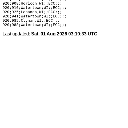
920;908;Horicon;WI;;ECC;;;

920;910;Watertown;WI;;ECC;;;

920;925;Lebanon;WI;;ECC;;;

920;941;Watertown;WI;;ECC;;;

920;985;Clyman;WI;;ECC;;;

Last updated:
Sat, 01 Aug 2026 03:19:33 UTC