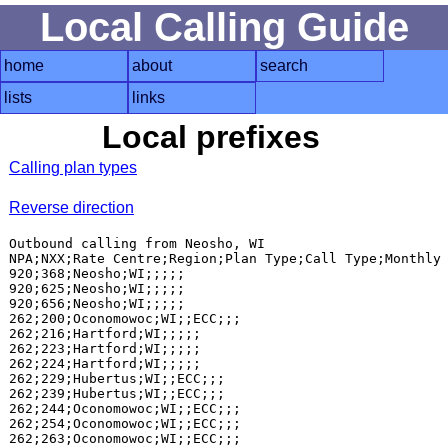
Local Calling Guide
home
about
search
lists
links
Local prefixes
Calling plan types
Reverse direction
Outbound calling from Neosho, WI

NPA;NXX;Rate Centre;Region;Plan Type;Call Type;Monthly 
920;368;Neosho;WI;;;;;

920;625;Neosho;WI;;;;;

920;656;Neosho;WI;;;;;

262;200;Oconomowoc;WI;;ECC;;;

262;216;Hartford;WI;;;;;

262;223;Hartford;WI;;;;;

262;224;Hartford;WI;;;;;

262;229;Hubertus;WI;;ECC;;;

262;239;Hubertus;WI;;ECC;;;

262;244;Oconomowoc;WI;;ECC;;;

262;254;Oconomowoc;WI;;ECC;;;

262;263;Oconomowoc;WI;;ECC;;;
