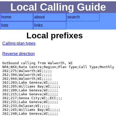
Local Calling Guide
home
about
search
lists
links
Local prefixes
Calling plan types
Reverse direction
Outbound calling from Walworth, WI

NPA;NXX;Rate Centre;Region;Plan Type;Call Type;Monthly 
262;275;Walworth;WI;;;;;

262;394;Walworth;WI;;;;;

262;944;Walworth;WI;;;;;

262;203;Lake Geneva;WI;;;;;

262;205;Williams Bay;WI;;;;;

262;209;Lake Geneva;WI;;;;;

262;215;Lake Geneva;WI;;;;;

262;217;Genoa City;WI;;ECC;;;

262;231;Lake Geneva;WI;;;;;

262;233;Delavan;WI;;;;;

262;245;Williams Bay;WI;;;;;

262;248;Lake Geneva;WI;;;;;
