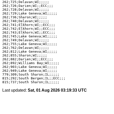
262;725;Delavan;WI;;;;;

262;726;Darien;WI;;ECC;;;

262;728;Delavan;WI;;;;;

262;729;Lake Geneva;WI;;;;;

262;736;Sharon;WI;;;;;

262;740;Delavan;WI;;;;;

262;741;Elkhorn;WI;;ECC;;;

262;742;Elkhorn;WI;;ECC;;;

262;743;Elkhorn;WI;;ECC;;;

262;745;Lake Geneva;WI;;;;;

262;749;Delavan;WI;;;;;

262;755;Lake Geneva;WI;;;;;

262;762;Delavan;WI;;;;;

262;812;Lake Geneva;WI;;;;;

262;855;Sharon;WI;;;;;

262;882;Darien;WI;;ECC;;;

262;892;Williams Bay;WI;;;;;

262;903;Lake Geneva;WI;;;;;

262;949;Lake Geneva;WI;;;;;

779;309;South Sharon;IL;;;;;

815;292;South Bergen;IL;;ECC;;;

Last updated:
Sat, 01 Aug 2026 03:19:33 UTC