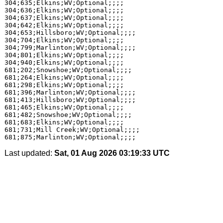
304;635;Elkins;WV;Optional;;;;

304;636;Elkins;WV;Optional;;;;

304;637;Elkins;WV;Optional;;;;

304;642;Elkins;WV;Optional;;;;

304;653;Hillsboro;WV;Optional;;;;

304;704;Elkins;WV;Optional;;;;

304;799;Marlinton;WV;Optional;;;;

304;801;Elkins;WV;Optional;;;;

304;940;Elkins;WV;Optional;;;;

681;202;Snowshoe;WV;Optional;;;;

681;264;Elkins;WV;Optional;;;;

681;298;Elkins;WV;Optional;;;;

681;396;Marlinton;WV;Optional;;;;

681;413;Hillsboro;WV;Optional;;;;

681;465;Elkins;WV;Optional;;;;

681;482;Snowshoe;WV;Optional;;;;

681;683;Elkins;WV;Optional;;;;

681;731;Mill Creek;WV;Optional;;;;

Last updated:
Sat, 01 Aug 2026 03:19:33 UTC