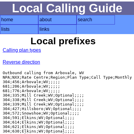
Local Calling Guide
home
about
search
lists
links
Local prefixes
Calling plan types
Reverse direction
Outbound calling from Arbovale, WV

NPA;NXX;Rate Centre;Region;Plan Type;Call Type;Monthly 
304;456;Arbovale;WV;;;;;

681;206;Arbovale;WV;;;;;

681;776;Arbovale;WV;;;;;

304;335;Mill Creek;WV;Optional;;;;

304;338;Mill Creek;WV;Optional;;;;

304;339;Mill Creek;WV;Optional;;;;

304;427;Hillsboro;WV;Optional;;;;

304;572;Snowshoe;WV;Optional;;;;

304;591;Elkins;WV;Optional;;;;

304;614;Elkins;WV;Optional;;;;

304;621;Elkins;WV;Optional;;;;

304;630;Elkins;WV;Optional;;;;
