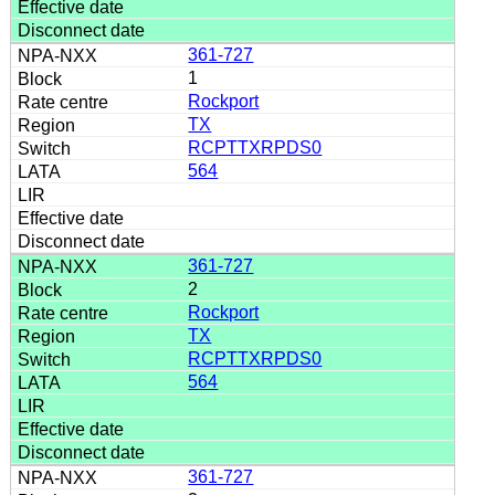
361-727
1
Rockport
TX
RCPTTXRPDS0
564
361-727
2
Rockport
TX
RCPTTXRPDS0
564
361-727