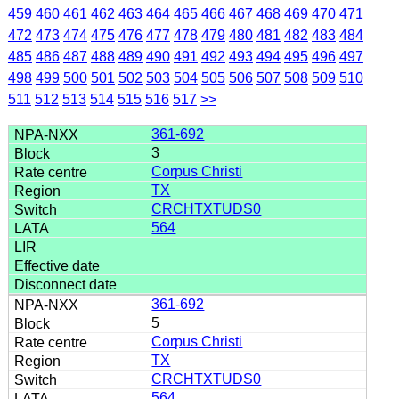
459
460
461
462
463
464
465
466
467
468
469
470
471
472
473
474
475
476
477
478
479
480
481
482
483
484
485
486
487
488
489
490
491
492
493
494
495
496
497
498
499
500
501
502
503
504
505
506
507
508
509
510
511
512
513
514
515
516
517
>>
361-692
3
Corpus Christi
TX
CRCHTXTUDS0
564
361-692
5
Corpus Christi
TX
CRCHTXTUDS0
564