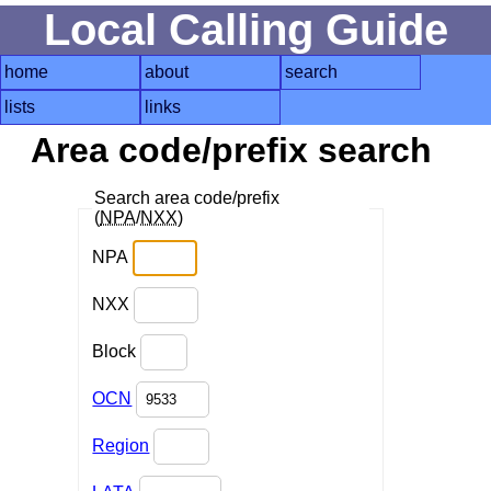
Local Calling Guide
home
about
search
lists
links
Area code/prefix search
Search area code/prefix
(
NPA
/
NXX
)
NPA
NXX
Block
OCN
Region