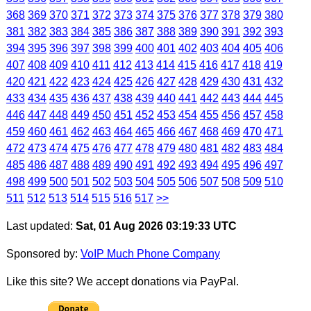
368
369
370
371
372
373
374
375
376
377
378
379
380
381
382
383
384
385
386
387
388
389
390
391
392
393
394
395
396
397
398
399
400
401
402
403
404
405
406
407
408
409
410
411
412
413
414
415
416
417
418
419
420
421
422
423
424
425
426
427
428
429
430
431
432
433
434
435
436
437
438
439
440
441
442
443
444
445
446
447
448
449
450
451
452
453
454
455
456
457
458
459
460
461
462
463
464
465
466
467
468
469
470
471
472
473
474
475
476
477
478
479
480
481
482
483
484
485
486
487
488
489
490
491
492
493
494
495
496
497
498
499
500
501
502
503
504
505
506
507
508
509
510
511
512
513
514
515
516
517
>>
Last updated:
Sat, 01 Aug 2026 03:19:33 UTC
Sponsored by:
VoIP Much Phone Company
Like this site? We accept donations via PayPal.