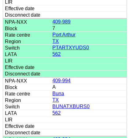
409-989
7
Port Arthur
TX
PTARTXYUDS0
562
409-994
A
Buna
TX
BUNATXBURS0
562