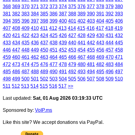
368
369
370
371
372
373
374
375
376
377
378
379
380
381
382
383
384
385
386
387
388
389
390
391
392
393
394
395
396
397
398
399
400
401
402
403
404
405
406
407
408
409
410
411
412
413
414
415
416
417
418
419
420
421
422
423
424
425
426
427
428
429
430
431
432
433
434
435
436
437
438
439
440
441
442
443
444
445
446
447
448
449
450
451
452
453
454
455
456
457
458
459
460
461
462
463
464
465
466
467
468
469
470
471
472
473
474
475
476
477
478
479
480
481
482
483
484
485
486
487
488
489
490
491
492
493
494
495
496
497
498
499
500
501
502
503
504
505
506
507
508
509
510
511
512
513
514
515
516
517
>>
Last updated:
Sat, 01 Aug 2026 03:19:33 UTC
Sponsored by:
VoIP.ms
Like this site? We accept donations via PayPal.