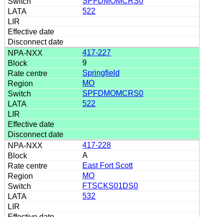
SPFDMOMCRS0
522
417-227
9
Springfield
MO
SPFDMOMCRS0
522
417-228
A
East Fort Scott
MO
FTSCKS01DS0
532