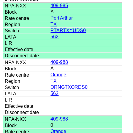
409-985
A
Port Arthur
TX
PTARTXYUDS0
562
409-988
A
Orange
TX
ORNGTXORDS0
562
409-988
0
Orange