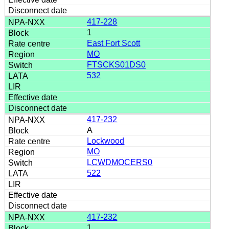
417-228
1
East Fort Scott
MO
FTSCKS01DS0
532
417-232
A
Lockwood
MO
LCWDMOCERS0
522
417-232
1