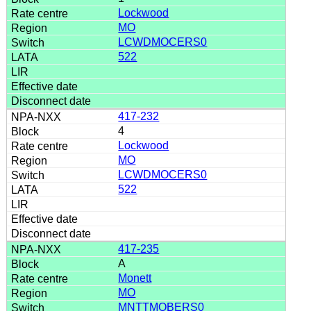
Lockwood
MO
LCWDMOCERS0
522
417-232
4
Lockwood
MO
LCWDMOCERS0
522
417-235
A
Monett
MO
MNTTMOBERS0