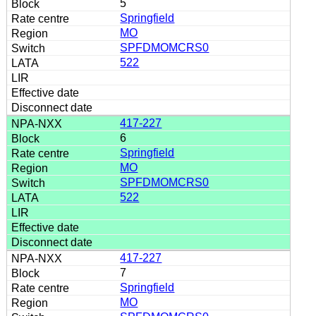
5
Springfield
MO
SPFDMOMCRS0
522
417-227
6
Springfield
MO
SPFDMOMCRS0
522
417-227
7
Springfield
MO