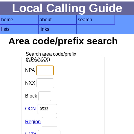
Local Calling Guide
home
about
search
lists
links
Area code/prefix search
Search area code/prefix
(
NPA
/
NXX
)
NPA
NXX
Block
OCN
Region