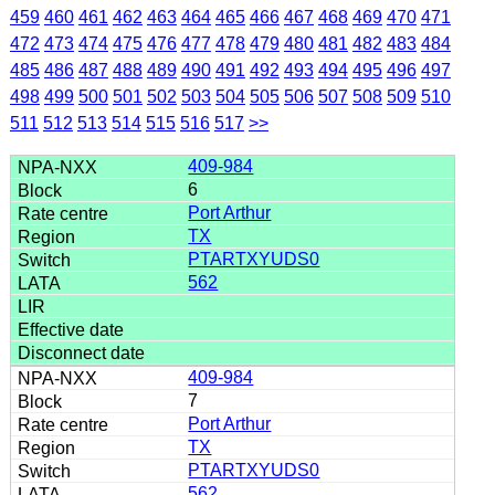
459
460
461
462
463
464
465
466
467
468
469
470
471
472
473
474
475
476
477
478
479
480
481
482
483
484
485
486
487
488
489
490
491
492
493
494
495
496
497
498
499
500
501
502
503
504
505
506
507
508
509
510
511
512
513
514
515
516
517
>>
409-984
6
Port Arthur
TX
PTARTXYUDS0
562
409-984
7
Port Arthur
TX
PTARTXYUDS0
562