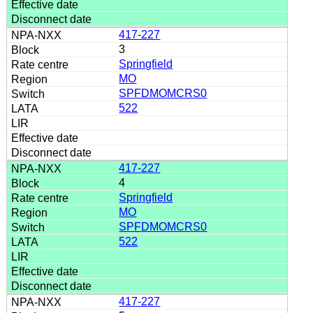
417-227
3
Springfield
MO
SPFDMOMCRS0
522
417-227
4
Springfield
MO
SPFDMOMCRS0
522
417-227