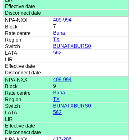
409-994
7
Buna
TX
BUNATXBURS0
562
409-994
9
Buna
TX
BUNATXBURS0
562
417-206