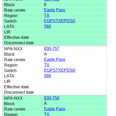
6
Eagle Pass
TX
EGPSTXEPDS0
566
830-757
A
Eagle Pass
TX
EGPSTXEPDS0
566
830-758
A
Eagle Pass
TX