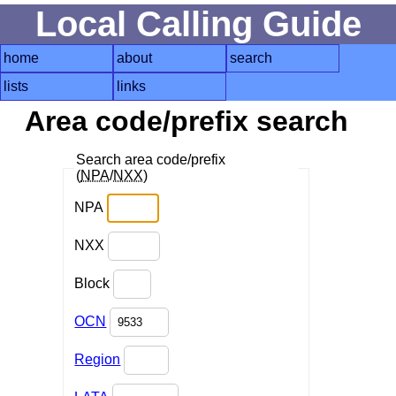
Local Calling Guide
home
about
search
lists
links
Area code/prefix search
Search area code/prefix
(
NPA
/
NXX
)
NPA
NXX
Block
OCN
Region