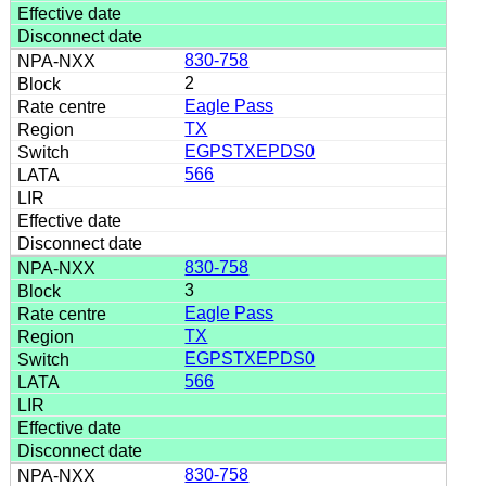
830-758
2
Eagle Pass
TX
EGPSTXEPDS0
566
830-758
3
Eagle Pass
TX
EGPSTXEPDS0
566
830-758