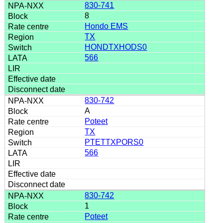
830-741
8
Hondo EMS
TX
HONDTXHODS0
566
830-742
A
Poteet
TX
PTETTXPORS0
566
830-742
1
Poteet