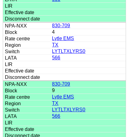
830-709
4
Lytle EMS
TX
LYTLTXLYRS0
566
830-709
9
Lytle EMS
TX
LYTLTXLYRS0
566