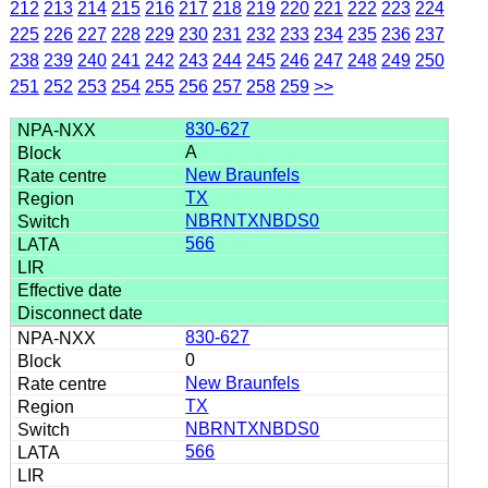
212
213
214
215
216
217
218
219
220
221
222
223
224
225
226
227
228
229
230
231
232
233
234
235
236
237
238
239
240
241
242
243
244
245
246
247
248
249
250
251
252
253
254
255
256
257
258
259
>>
830-627
A
New Braunfels
TX
NBRNTXNBDS0
566
830-627
0
New Braunfels
TX
NBRNTXNBDS0
566