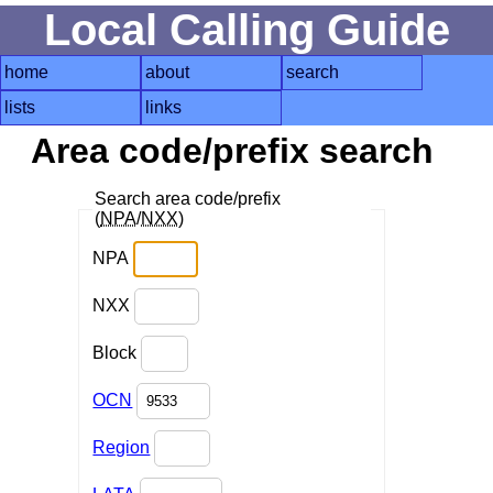
Local Calling Guide
home
about
search
lists
links
Area code/prefix search
Search area code/prefix
(
NPA
/
NXX
)
NPA
NXX
Block
OCN
Region