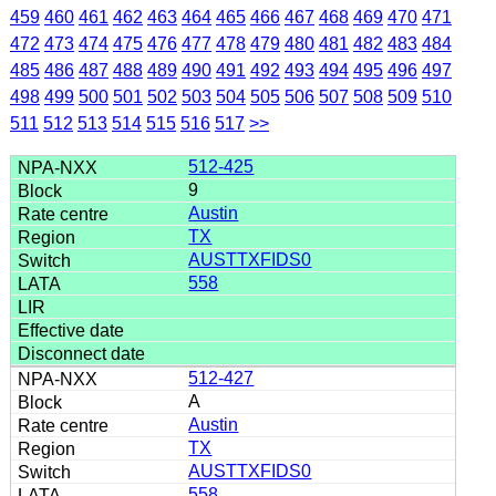
459
460
461
462
463
464
465
466
467
468
469
470
471
472
473
474
475
476
477
478
479
480
481
482
483
484
485
486
487
488
489
490
491
492
493
494
495
496
497
498
499
500
501
502
503
504
505
506
507
508
509
510
511
512
513
514
515
516
517
>>
512-425
9
Austin
TX
AUSTTXFIDS0
558
512-427
A
Austin
TX
AUSTTXFIDS0
558