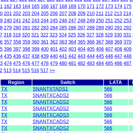
1
162
163
164
165
166
167
168
169
170
171
172
173
174
175
0
201
202
203
204
205
206
207
208
209
210
211
212
213
214
9
240
241
242
243
244
245
246
247
248
249
250
251
252
253
8
279
280
281
282
283
284
285
286
287
288
289
290
291
292
7
318
319
320
321
322
323
324
325
326
327
328
329
330
331
6
357
358
359
360
361
362
363
364
365
366
367
368
369
370
5
396
397
398
399
400
401
402
403
404
405
406
407
408
409
4
435
436
437
438
439
440
441
442
443
444
445
446
447
448
3
474
475
476
477
478
479
480
481
482
483
484
485
486
487
2
513
514
515
516
517
>>
Region
Switch
LATA
TX
SNANTXTADS1
566
TX
SNANTXCADS2
566
TX
SNANTXCADS2
566
TX
SNANTXCADS2
566
TX
SNANTXCADS3
566
TX
SNANTXCADS2
566
TX
SNANTXCADS2
566