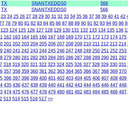
TX
SNANTXEDDS0
566
TX
SNANTXEDDS0
566
23
24
25
26
27
28
29
30
31
32
33
34
35
36
37
38
39
40
41
42
77
78
79
80
81
82
83
84
85
86
87
88
89
90
91
92
93
94
95
96
9
123
124
125
126
127
128
129
130
131
132
133
134
135
136
1
1
162
163
164
165
166
167
168
169
170
171
172
173
174
175
0
201
202
203
204
205
206
207
208
209
210
211
212
213
214
9
240
241
242
243
244
245
246
247
248
249
250
251
252
253
8
279
280
281
282
283
284
285
286
287
288
289
290
291
292
7
318
319
320
321
322
323
324
325
326
327
328
329
330
331
6
357
358
359
360
361
362
363
364
365
366
367
368
369
370
5
396
397
398
399
400
401
402
403
404
405
406
407
408
409
4
435
436
437
438
439
440
441
442
443
444
445
446
447
448
3
474
475
476
477
478
479
480
481
482
483
484
485
486
487
2
513
514
515
516
517
>>