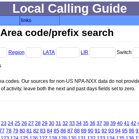
Local Calling Guide
links
Area code/prefix search
Region
LATA
LIR
Switch
s
area codes. Our sources for non-US NPA-NXX data do not provide 
f activity, leave both the next and past days fields set to zero.
23
24
25
26
27
28
29
30
31
32
33
34
35
36
37
38
39
40
41
42
77
78
79
80
81
82
83
84
85
86
87
88
89
90
91
92
93
94
95
96
9
123
124
125
126
127
128
129
130
131
132
133
134
135
136
1