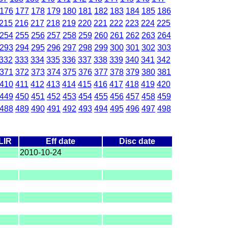
176
177
178
179
180
181
182
183
184
185
186
215
216
217
218
219
220
221
222
223
224
225
254
255
256
257
258
259
260
261
262
263
264
293
294
295
296
297
298
299
300
301
302
303
332
333
334
335
336
337
338
339
340
341
342
371
372
373
374
375
376
377
378
379
380
381
410
411
412
413
414
415
416
417
418
419
420
449
450
451
452
453
454
455
456
457
458
459
488
489
490
491
492
493
494
495
496
497
498
LIR
Eff date
Disc date
2010-10-24