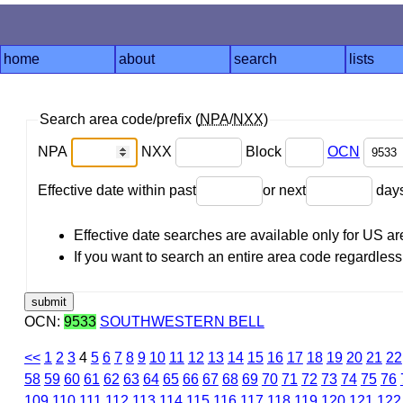
home
about
search
lists
Search area code/prefix (
NPA
/
NXX
)
NPA
NXX
Block
OCN
Effective date within past
or next
day
Effective date searches are available only for US 
If you want to search an entire area code regardless o
OCN:
9533
SOUTHWESTERN BELL
<<
1
2
3
4
5
6
7
8
9
10
11
12
13
14
15
16
17
18
19
20
21
22
58
59
60
61
62
63
64
65
66
67
68
69
70
71
72
73
74
75
76
109
110
111
112
113
114
115
116
117
118
119
120
121
122