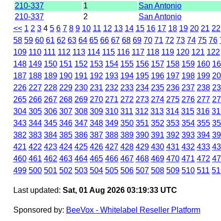
210-337
1
San Antonio
210-337
2
San Antonio
<<
1
2
3
4
5
6
7
8
9
10
11
12
13
14
15
16
17
18
19
20
21
22
58
59
60
61
62
63
64
65
66
67
68
69
70
71
72
73
74
75
76
109
110
111
112
113
114
115
116
117
118
119
120
121
122
148
149
150
151
152
153
154
155
156
157
158
159
160
16
187
188
189
190
191
192
193
194
195
196
197
198
199
20
226
227
228
229
230
231
232
233
234
235
236
237
238
23
265
266
267
268
269
270
271
272
273
274
275
276
277
27
304
305
306
307
308
309
310
311
312
313
314
315
316
31
343
344
345
346
347
348
349
350
351
352
353
354
355
35
382
383
384
385
386
387
388
389
390
391
392
393
394
39
421
422
423
424
425
426
427
428
429
430
431
432
433
43
460
461
462
463
464
465
466
467
468
469
470
471
472
47
499
500
501
502
503
504
505
506
507
508
509
510
511
51
Last updated:
Sat, 01 Aug 2026 03:19:33 UTC
Sponsored by:
BeeVox - Whitelabel Reseller Platform