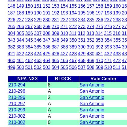
148
149
150
151
152
153
154
155
156
157
158
159
160
16
187
188
189
190
191
192
193
194
195
196
197
198
199
20
226
227
228
229
230
231
232
233
234
235
236
237
238
23
265
266
267
268
269
270
271
272
273
274
275
276
277
27
304
305
306
307
308
309
310
311
312
313
314
315
316
31
343
344
345
346
347
348
349
350
351
352
353
354
355
35
382
383
384
385
386
387
388
389
390
391
392
393
394
39
421
422
423
424
425
426
427
428
429
430
431
432
433
43
460
461
462
463
464
465
466
467
468
469
470
471
472
47
499
500
501
502
503
504
505
506
507
508
509
510
511
51
NPA-NXX
BLOCK
Rate Centre
210-294
8
San Antonio
210-296
A
San Antonio
210-296
2
San Antonio
210-297
A
San Antonio
210-299
A
San Antonio
210-302
A
San Antonio
210-302
0
San Antonio